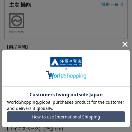
主な機能
機能一覧
【商品詳細】
ミリタリーテイストの多ポケットシャツアウターです。シャツ
のようなシルエットでありながら、アウターのような素材感が
ポイント。軽めの生地感が端境期の羽織りとして活躍してくれ
ます。
【カラーバリエーション商品】
グリーン系:
AI31226-43
※カラーバリエーション商品は在庫切れの場合がございます。
【サイズスペック】(単位:cm)