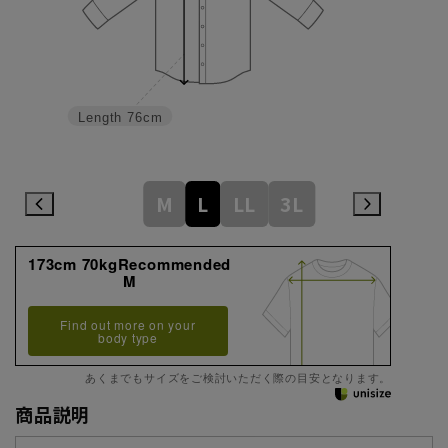
Length
76cm
M
L
LL
3L
173cm 70kgRecommended
M
Find out more on your
body type
あくまでもサイズをご検討いただく際の目安となります。
商品説明