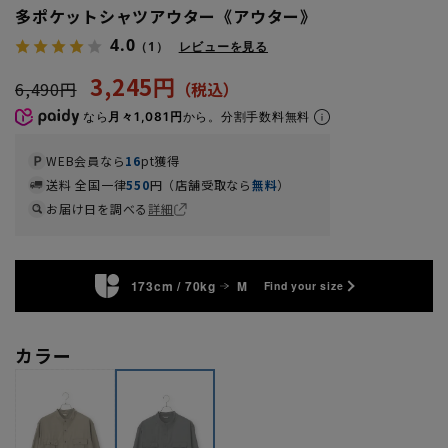
多ポケットシャツアウター《アウター》
4.0
（1）
レビューを見る
3,245円
6,490円
なら
月々1,081円
から。分割手数料無料
WEB会員なら
16
pt獲得
送料 全国一律
550
円（店舗受取なら
無料
）
お届け日を調べる
詳細
173cm / 70kg
M
Find your size
カラー