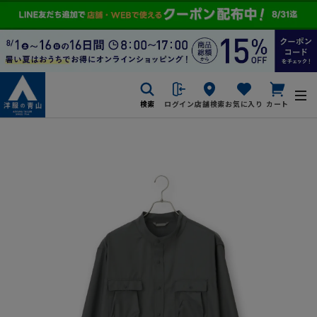
検索
ログイン
店舗検索
お気に入り
カート