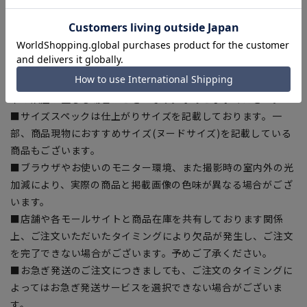
■商品画像はサンプルのため、色味やサイズ等の仕様に変更が
ある場合がございますので、予めご了承ください。
■ゆとり感には個人差があります。サイズ表を確認の上、ご購
入の目安としてご利用ください。
■生地や仕様・デザインにより、着用感や実際のサイズ表に若
干の誤差が生じる場合がございます。予めご了承ください。
■サイズスペックは仕上がりサイズを記載しております。一
部、商品現物におすすめサイズ(ヌードサイズ)を記載している
商品もございます。
■ブラウザやお使いのモニター環境、また撮影時の室内外の光
加減により、実際の商品と掲載画像の色味が異なる場合がござ
います。
■店舗や各モールサイトと商品在庫を共有しております関係
上、ご注文いただいたタイミングにより欠品が発生し、ご注文
を完了できない場合がございます。予めご了承ください。
■お急ぎ発送のご注文につきましても、ご注文のタイミングに
よってはお急ぎ発送サービスを選択できない場合がございま
す。