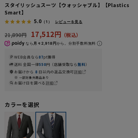
スタイリッシュスーツ【ウォッシャブル】【Plastics
Smart】
5.0
（1）
レビューを見る
17,512円
21,890円
なら
月々2,918円
から。分割手数料無料
WEB会員なら
87
pt獲得
送料 全国一律
550
円（店舗受取なら
無料
）
お届けから
8
日以内の返品交換可
詳細
一部対象外商品あり
お届け日を調べる
詳細
カラーを選択