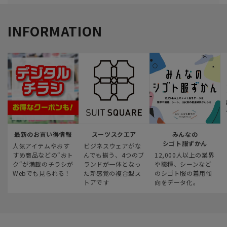
INFORMATION
最新のお買い得情報
スーツスクエア
みんなの
シゴト服ずかん
人気アイテムやおす
ビジネスウェアがな
すめ商品などの“おト
んでも揃う、4つのブ
12,000人以上の業界
ク“が満載のチラシが
ランドが一体となっ
や職種、シーンなど
Webでも見られる！
た新感覚の複合型ス
のシゴト服の着用傾
トアです
向をデータ化。