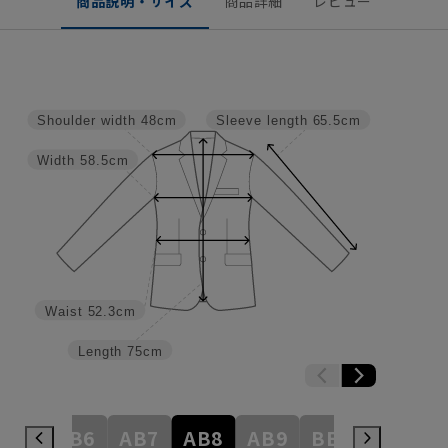
商品説明・サイズ
商品詳細
レビュー
Shoulder width
48cm
Sleeve length
65.5cm
Width
58.5cm
Waist
52.3cm
Length
75cm
AB5
AB6
AB7
AB8
AB9
BE3
BE4