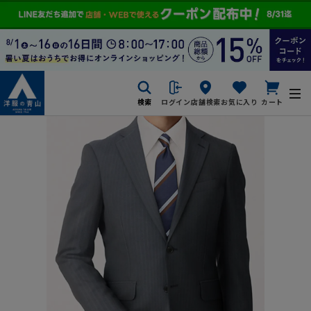
検索
ログイン
店舗検索
お気に入り
カート