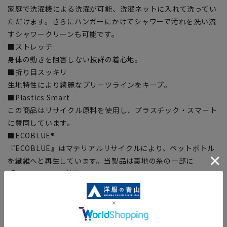
家庭で洗濯機による洗濯が可能、洗濯ネットに入れて洗ってい
ただけます。さらにハンガーにかけてシャワーで汚れを洗い流
すシャワークリーンも可能です。
■ストレッチ
身体の動きを阻害しない抜群の着心地。
■折り目スッキリ
生地特性により綺麗なプリーツラインをキープ。
■Plastics Smart
この商品はリサイクル原料を使用し、プラスチック・スマート
に賛同しています。
■ECOBLUE®
『ECOBLUE』はマテリアルリサイクルにより、ペットボトル
を繊維へと再生しています。当製品は裏地の糸の一部に
『ECOBLUE』を使用しています。
【シルエット】《細め(スリム)》 (当社比)
【商品に関するご注意】