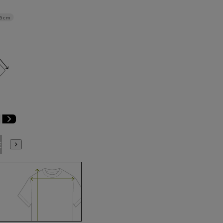
.5cm
E9
BE10
E3
E4
E5
E6
E7
E8
E9
E10
K