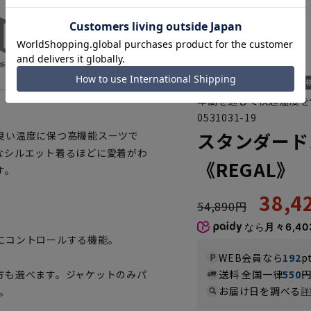
年間を通して快適温度を
0531031-19
スタンダードス
良い温度に保つ高機能スーツで
なシルエット着るほどに愛着がわ
《REGAL》
す。
38,
54,890円
なら
月々6,40
にコントロールする機能。
WEB会員なら
192
p
方も選べます。ジャケットのみパ
送料 全国一律
550
お届け日を調べる
。
詳