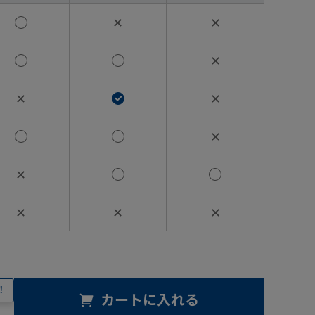
✕
✕
✕
✕
✕
✕
✕
✕
✕
✕
！
カートに入れる