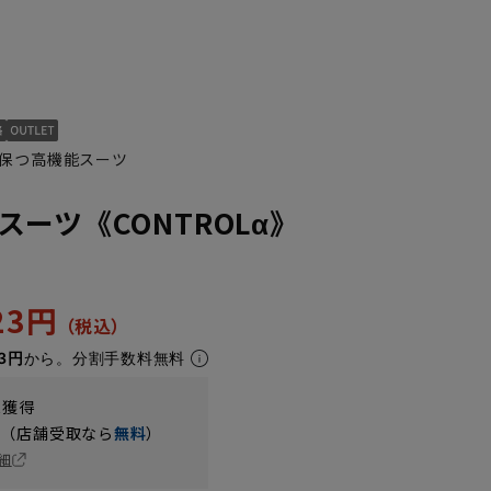
保つ高機能スーツ
ーツ《CONTROLα》
423円
3円
から。分割手数料無料
t獲得
円（店舗受取なら
無料
）
細