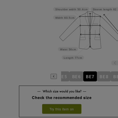
Shoulder width
50.4cm
Sleeve length
62
Width
60.5cm
Waist
56cm
Length
77cm
BE1
BE2
BE3
BE4
BE5
BE6
BE7
BE8
B
Check the recommended size
Try this item on