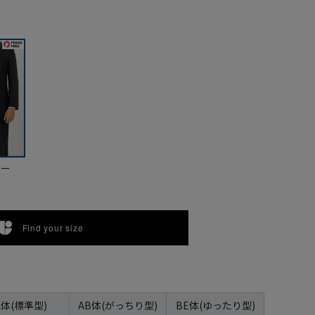
ビー
Find your size
A体(標準型)
AB体(がっちり型)
BE体(ゆったり型)