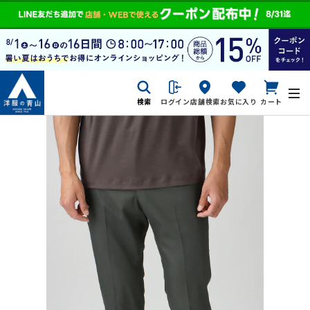
検索
ログイン
店舗検索
お気に入り
カート