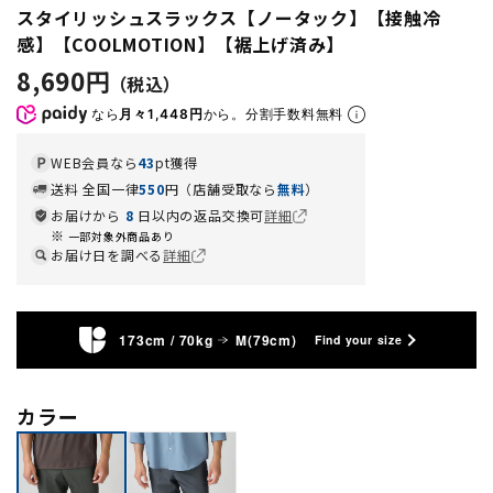
スタイリッシュスラックス【ノータック】【接触冷
感】【COOLMOTION】【裾上げ済み】
8,690円
なら
月々1,448円
から。分割手数料無料
WEB会員なら
43
pt獲得
送料 全国一律
550
円（店舗受取なら
無料
）
お届けから
8
日以内の返品交換可
詳細
一部対象外商品あり
お届け日を調べる
詳細
173cm / 70kg
M(79cm)
Find your size
カラー