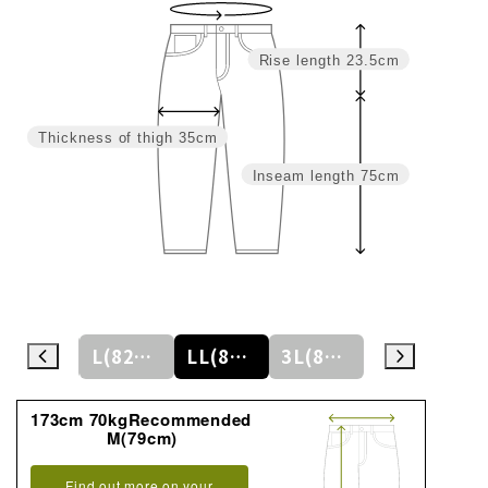
Rise length
23.5cm
Thickness of thigh
35cm
Inseam length
75cm
M(79cm)
L(82cm)
LL(85cm)
3L(88cm)
4L(91cm)
173cm 70kgRecommended
M(79cm)
Find out more on your