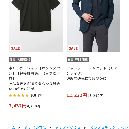
冷たいポロシャツ【ボタンダウ
シャンブレージャケット【リネ
ン】【超接触冷感】【＃すごポ
ンライク】
ロ】
適度な通気性で爽やかに
上品な光沢があり滑らかな風合
いの超接触冷感
12,232円
5.0
15,290円
（2）
3,432円
4,290円
ホーム
メンズの商品
メンズビジネス
メンズスラックス パン