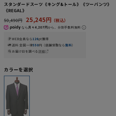
スタンダードスーツ《キング&トール》《ツーパンツ》
《REGAL》
25,245円
50,490円
なら
月々4,207円
から。分割手数料無料
WEB会員なら
126
pt獲得
送料 全国一律
550
円（店舗受取なら
無料
）
お届け日を調べる
詳細
カラーを選択