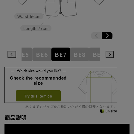
Waist
56cm
Length
77cm
BE4
BE5
BE6
BE7
BE8
BE9
BE10
Check the recommended
size
Try this item on
あくまでもサイズをご検討いただく際の目安となります。
商品説明