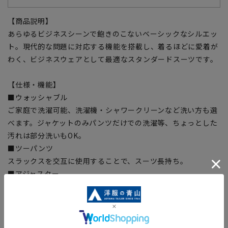
【商品説明】
あらゆるビジネスシーンで飽きのこないベーシックなシルエッ
ト。現代的な問題に対応する機能を搭載し、着るほどに愛着が
わく、ビジネスウェアとして最適なスタンダードスーツです。
【仕様・機能】
■ウォッシャブル
ご家庭で洗濯可能、洗濯機・シャワークリーンなど洗い方も選
べます。ジャケットのみパンツだけでの洗濯等、ちょっとした
汚れは部分洗いもOK。
■ツーパンツ
スラックスを交互に使用することで、スーツ長持ち。
■アジャスター
実寸から前後約6cm可動ちょっとしたウエストの変化に対応し
ます。
■形状記憶プリーツ
プリーツラインが取れにくく、裾までの綺麗なラインをキー