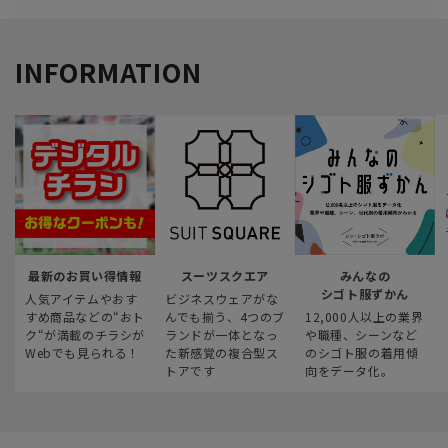
INFORMATION
最新のお買い得情報
スーツスクエア
みんなの
シゴト服ずかん
人気アイテムやおす
ビジネスウェアがな
すめ商品などの“おト
んでも揃う、4つのブ
12,000人以上の業界
ク“が満載のチラシが
ランドが一体となっ
や職種、シーンなど
Webでも見られる！
た新感覚の複合型ス
のシゴト服の着用傾
トアです
向をデータ化。