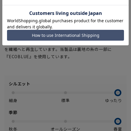
プ。
■Plastics Smart
この商品はリサイクル原料を使用し、プラスチック・スマート
に賛同しています。
■ECOBLUE(100%リサイクルポリエステル)
『ECOBLUE』はマテリアルリサイクルにより、ペットボトル
を繊維へと再生しています。当製品は裏地の糸の一部に
『ECOBLUE』を使用しています。
シルエット
細身
標準
ゆったり
季節
秋冬
オールシーズン
春夏