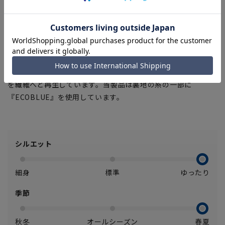
プ。
■Plastics Smart
この商品はリサイクル原料を使用し、プラスチック・スマート
に賛同しています。
■ECOBLUE(100%リサイクルポリエステル)
『ECOBLUE』はマテリアルリサイクルにより、ペットボトル
を繊維へと再生しています。当製品は裏地の糸の一部に
『ECOBLUE』を使用しています。
シルエット
細身
標準
ゆったり
季節
秋冬
オールシーズン
春夏