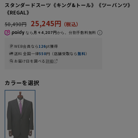
スタンダードスーツ《キング&トール》《ツーパンツ》
《REGAL》
25,245円
50,490円
なら
月々4,207円
から。分割手数料無料
WEB会員なら
126
pt獲得
送料 全国一律
550
円（店舗受取なら
無料
）
お届け日を調べる
詳細
カラーを選択