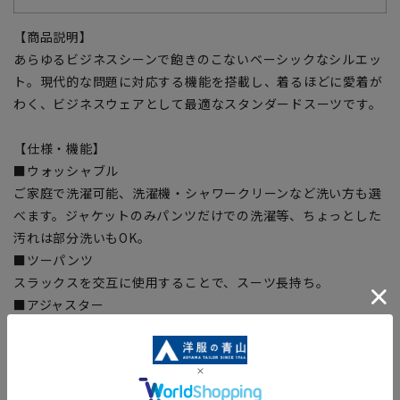
【商品説明】
あらゆるビジネスシーンで飽きのこないベーシックなシルエッ
ト。現代的な問題に対応する機能を搭載し、着るほどに愛着が
わく、ビジネスウェアとして最適なスタンダードスーツです。
【仕様・機能】
■ウォッシャブル
ご家庭で洗濯可能、洗濯機・シャワークリーンなど洗い方も選
べます。ジャケットのみパンツだけでの洗濯等、ちょっとした
汚れは部分洗いもOK。
■ツーパンツ
スラックスを交互に使用することで、スーツ長持ち。
■アジャスター
実寸から前後約6cm可動ちょっとしたウエストの変化に対応し
ます。
■形状記憶プリーツ
プリーツラインが取れにくく、裾までの綺麗なラインをキー