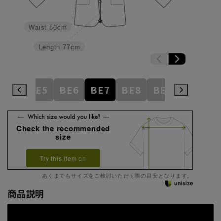
Waist
56cm
Length
77cm
BE4
BE5
BE6
BE7
BE8
BE9
BE10
Check the recommended
size
Try this item on
あくまでもサイズをご検討いただく際の目安となります。
商品説明