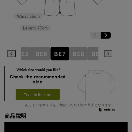
Waist
56cm
Length
77cm
BE4
BE5
BE6
BE7
BE8
BE9
BE10
Check the recommended
size
Try this item on
あくまでもサイズをご検討いただく際の目安となります。
商品説明