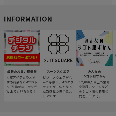
INFORMATION
最新のお買い得情報
スーツスクエア
みんなの
シゴト服ずかん
人気アイテムやおす
ビジネスウェアがな
すめ商品などの“おト
んでも揃う、4つのブ
12,000人以上の業界
ク“が満載のチラシが
ランドが一体となっ
や職種、シーンなど
Webでも見られる！
た新感覚の複合型ス
のシゴト服の着用傾
トアです
向をデータ化。