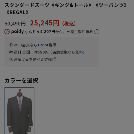
スタンダードスーツ《キング&トール》《ツーパンツ》
《REGAL》
25,245円
50,490円
なら
月々4,207円
から。分割手数料無料
WEB会員なら
126
pt獲得
送料 全国一律
550
円（店舗受取なら
無料
）
お届け日を調べる
詳細
カラーを選択