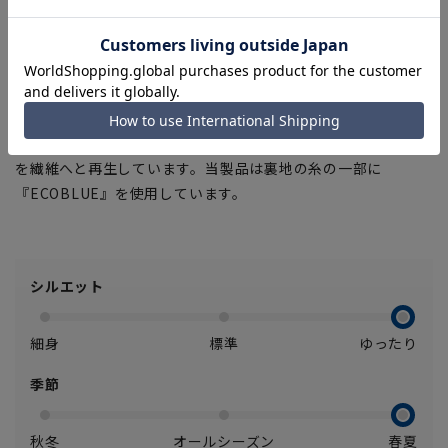
プ。
■Plastics Smart
この商品はリサイクル原料を使用し、プラスチック・スマート
に賛同しています。
■ECOBLUE(100%リサイクルポリエステル)
『ECOBLUE』はマテリアルリサイクルにより、ペットボトル
を繊維へと再生しています。当製品は裏地の糸の一部に
『ECOBLUE』を使用しています。
シルエット
細身
標準
ゆったり
季節
秋冬
オールシーズン
春夏