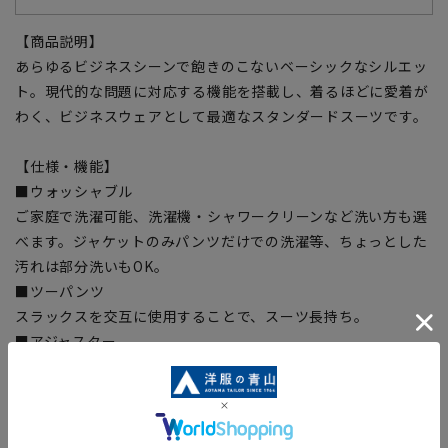
【商品説明】
あらゆるビジネスシーンで飽きのこないベーシックなシルエッ
ト。現代的な問題に対応する機能を搭載し、着るほどに愛着が
わく、ビジネスウェアとして最適なスタンダードスーツです。
【仕様・機能】
■ウォッシャブル
ご家庭で洗濯可能、洗濯機・シャワークリーンなど洗い方も選
べます。ジャケットのみパンツだけでの洗濯等、ちょっとした
汚れは部分洗いもOK。
■ツーパンツ
スラックスを交互に使用することで、スーツ長持ち。
■アジャスター
実寸から前後約6cm可動ちょっとしたウエストの変化に対応し
ます。
■形状記憶プリーツ
プリーツラインが取れにくく、裾までの綺麗なラインをキー