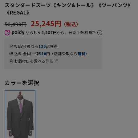
スタンダードスーツ《キング&トール》《ツーパンツ》
《REGAL》
25,245円
50,490円
なら
月々4,207円
から。分割手数料無料
WEB会員なら
126
pt獲得
送料 全国一律
550
円（店舗受取なら
無料
）
お届け日を調べる
詳細
カラーを選択