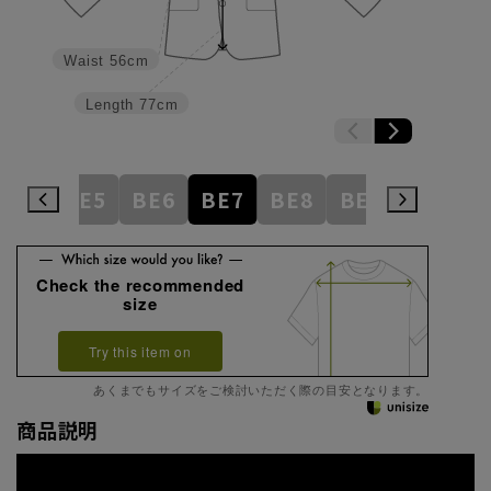
Waist
56cm
Length
77cm
BE4
BE5
BE6
BE7
BE8
BE9
BE10
Check the recommended
size
Try this item on
あくまでもサイズをご検討いただく際の目安となります。
商品説明