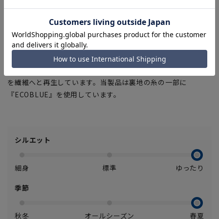
プ。
■Plastics Smart
この商品はリサイクル原料を使用し、プラスチック・スマート
に賛同しています。
■ECOBLUE(100%リサイクルポリエステル)
『ECOBLUE』はマテリアルリサイクルにより、ペットボトル
を繊維へと再生しています。当製品は裏地の糸の一部に
『ECOBLUE』を使用しています。
シルエット
細身
標準
ゆったり
季節
秋冬
オールシーズン
春夏