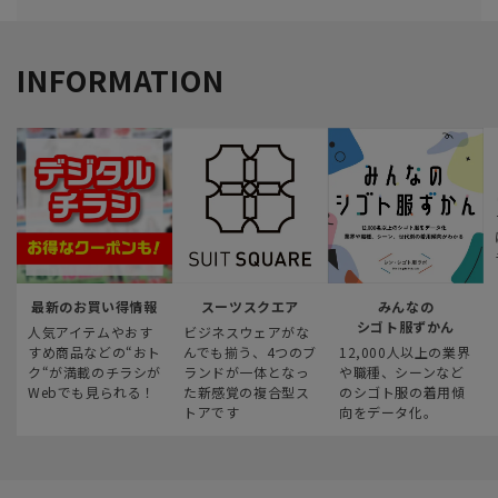
INFORMATION
最新のお買い得情報
スーツスクエア
みんなの
シゴト服ずかん
人気アイテムやおす
ビジネスウェアがな
すめ商品などの“おト
んでも揃う、4つのブ
12,000人以上の業界
ク“が満載のチラシが
ランドが一体となっ
や職種、シーンなど
Webでも見られる！
た新感覚の複合型ス
のシゴト服の着用傾
トアです
向をデータ化。