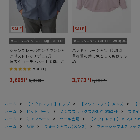
シャンブレーボタンダウンシャ
バンドカラーシャツ《起毛》
ツ《ストレッチデニム》
重ね着の差し色としてもおすす
幅広くコーディネートを楽しむ
め
5.0
（1）
2,695円
3,773円
5,390円
5,390円
ホーム
【アウトレット】トップ
【アウトレット】メンズ
【
ホーム
セットセール
メンズスラックス2BUY10%OFF
スタイ
ホーム
キャンペーン
セール会場
【アウトレット】メンズ 50
ホーム
特集
ウォッシャブル(メンズ)
ウォッシャブルスラック