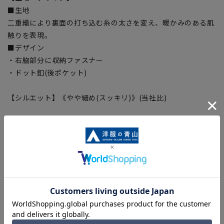
■生地
二重織により裏面の打ち込む糸の太さを変え、暖かみのある肌
触りを表現。
■デザイン
・右脇部分に収納ファスナー
・ドット釦(後ポケット)
【シルエット】《やや細め(スッキリ)》(当社比)
【お直しについて】
こちらの商品の裾直しをする場合は店舗にて承ります。補正料
金については店舗へお問い合わせください。商品の股下以上の
長さの調節は出来ません、予めご了承ください。
【商品に関するご注意】
■商品画像はサンプルのため、色味やサイズ等の仕様に変更が
ある場合がございますので、予めご了承ください。
■サイズスペックは仕上がりサイズを記載しております。一