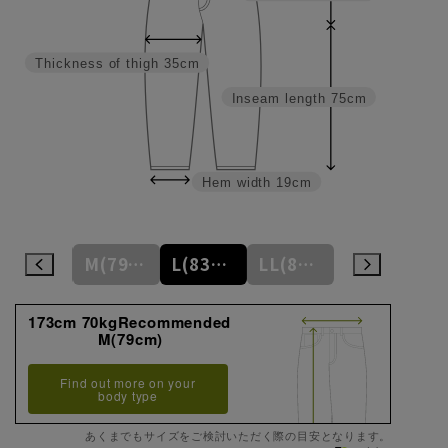
Thickness of thigh
35cm
Inseam length
75cm
Hem width
19cm
S(75cm)
M(79cm)
L(83cm)
LL(87cm)
3L(91cm)
173cm 70kgRecommended
M(79cm)
Find out more on your
body type
あくまでもサイズをご検討いただく際の目安となります。