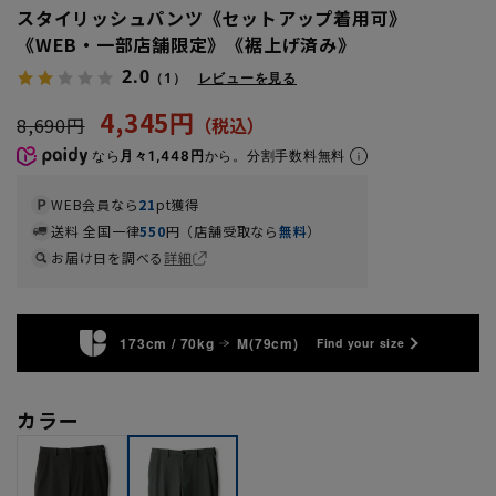
スタイリッシュパンツ《セットアップ着用可》
《WEB・一部店舗限定》《裾上げ済み》
2.0
（1）
レビューを見る
4,345円
8,690円
なら
月々1,448円
から。分割手数料無料
WEB会員なら
21
pt獲得
送料 全国一律
550
円（店舗受取なら
無料
）
お届け日を調べる
詳細
173cm / 70kg
M(79cm)
Find your size
カラー