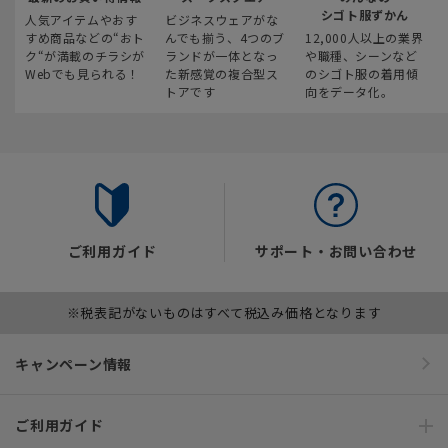
シゴト服ずかん
人気アイテムやおす
ビジネスウェアがな
すめ商品などの“おト
んでも揃う、4つのブ
12,000人以上の業界
ク“が満載のチラシが
ランドが一体となっ
や職種、シーンなど
Webでも見られる！
た新感覚の複合型ス
のシゴト服の着用傾
トアです
向をデータ化。
ご利用ガイド
サポート・お問い合わせ
※税表記がないものはすべて税込み価格となります
キャンペーン情報
ご利用ガイド