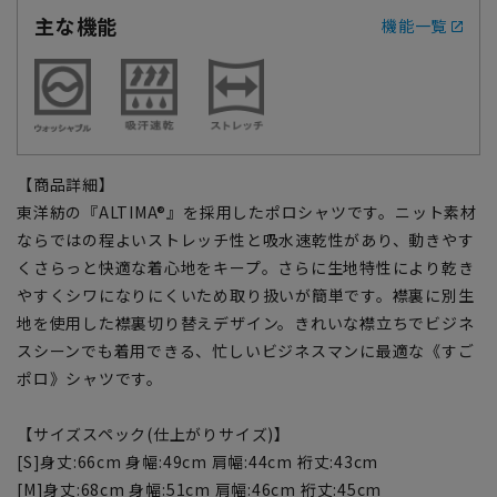
主な機能
機能一覧
【商品詳細】
東洋紡の『ALTIMA®』を採用したポロシャツです。ニット素材
ならではの程よいストレッチ性と吸水速乾性があり、動きやす
くさらっと快適な着心地をキープ。さらに生地特性により乾き
やすくシワになりにくいため取り扱いが簡単です。襟裏に別生
地を使用した襟裏切り替えデザイン。きれいな襟立ちでビジネ
スシーンでも着用できる、忙しいビジネスマンに最適な《すご
ポロ》シャツです。
【サイズスペック(仕上がりサイズ)】
[S]身丈:66cm 身幅:49cm 肩幅:44cm 裄丈:43cm
[M]身丈:68cm 身幅:51cm 肩幅:46cm 裄丈:45cm