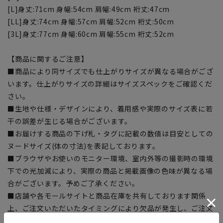
[L]身丈:71cm 身幅:54cm 肩幅:49cm 裄丈:47cm
[LL]身丈:74cm 身幅:57cm 肩幅:52cm 裄丈:50cm
[3L]身丈:77cm 身幅:60cm 肩幅:55cm 裄丈:52cm
【商品に関するご注意】
■商品により同サイズでも仕上がりサイズが異なる場合がござ
います。仕上がりサイズの詳細はサイズスペックをご確認くだ
さい。
■生地や仕様・デザインにより、着用感や実際のサイズ表に若
干の誤差が生じる場合がございます。
■お届けする商品の下げ札・タグに記載の数値は目安としての
ヌードサイズ(体の寸法)を表記しております。
■ブラウザやお使いのモニター環境、室内外等の撮影時の環境
下での光加減により、実際の商品と掲載画像の色味が異なる場
合がございます。予めご了承ください。
■店舗や各モールサイトと商品在庫を共有しております関係
上、ご注文いただいたタイミングにより欠品が発生し、ご注文
を完了できない場合がございます。予めご了承ください。(お