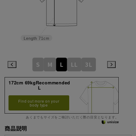
Length
71cm
S
M
L
LL
3L
172cm 69kgRecommended
L
Find out more on your
body type
あくまでもサイズをご検討いただく際の目安となります。
商品説明