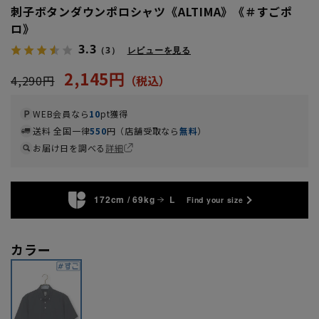
刺子ボタンダウンポロシャツ《ALTIMA》《＃すごポ
ロ》
3.3
（3）
レビューを見る
2,145円
4,290円
WEB会員なら
10
pt獲得
送料 全国一律
550
円（店舗受取なら
無料
）
お届け日を調べる
詳細
172cm / 69kg
L
Find your size
カラー