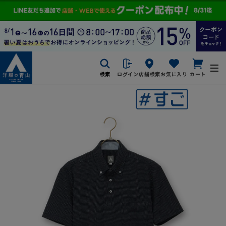
検索
ログイン
店舗検索
お気に入り
カート