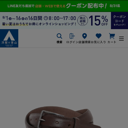
検索
ログイン
店舗検索
お気に入り
カート