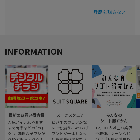
履歴を残さない
INFORMATION
最新のお買い得情報
スーツスクエア
みんなの
シゴト服ずかん
人気アイテムやおす
ビジネスウェアがな
すめ商品などの“おト
んでも揃う、4つのブ
12,000人以上の業界
ク“が満載のチラシが
ランドが一体となっ
や職種、シーンなど
Webでも見られる！
た新感覚の複合型ス
のシゴト服の着用傾