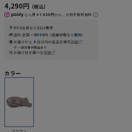
4,290円
なら
月々1,430円
から。分割手数料無料
WEB会員なら
21
pt獲得
送料 全国一律
550
円（店舗受取なら
無料
）
お届けから
8
日以内の返品交換可
詳細
一部対象外商品あり
お届け日を調べる
詳細
カラー
ブラウン