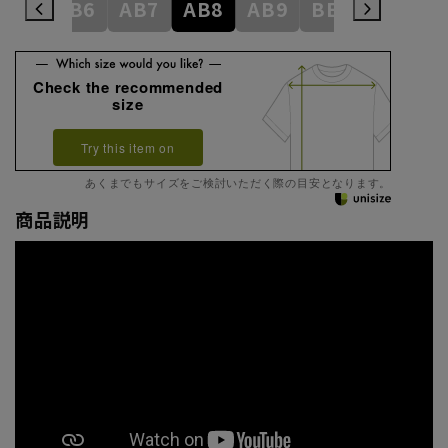
AB5
AB6
AB7
AB8
AB9
BE3
BE4
Check the recommended
size
Try this item on
あくまでもサイズをご検討いただく際の目安となります。
商品説明