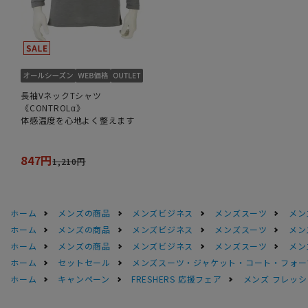
長袖VネックTシャツ
《CONTROLα》
体感温度を心地よく整えます
847円
1,210円
ホーム
メンズの商品
メンズビジネス
メンズスーツ
メン
ホーム
メンズの商品
メンズビジネス
メンズスーツ
メン
ホーム
メンズの商品
メンズビジネス
メンズスーツ
メン
ホーム
セットセール
メンズスーツ・ジャケット・コート・フォーマル
ホーム
キャンペーン
FRESHERS 応援フェア
メンズ フレッシ