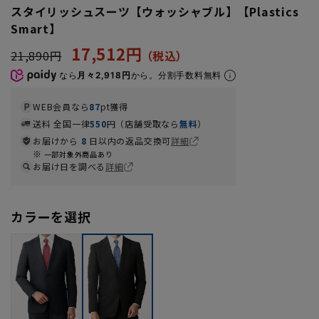
スタイリッシュスーツ【ウォッシャブル】【Plastics
Smart】
17,512円
21,890円
なら
月々2,918円
から。分割手数料無料
WEB会員なら
87
pt獲得
送料 全国一律
550
円（店舗受取なら
無料
）
お届けから
8
日以内の返品交換可
詳細
一部対象外商品あり
お届け日を調べる
詳細
カラーを選択