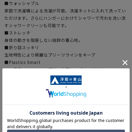
■ウォッシャブル
家庭で洗濯機による洗濯が可能、洗濯ネットに入れて洗ってい
ただけます。さらにハンガーにかけてシャワーで汚れを洗い流
すシャワークリーンも可能です。
■ストレッチ
身体の動きを阻害しない抜群の着心地。
■折り目スッキリ
生地特性により綺麗なプリーツラインをキープ
■Plastics Smart
この商品はリサイクル原料を使用し、プラスチック・スマート
に賛同しています。当製品は裏地の糸の一部にECOBLUE(R)を
使用しています。ECOBLUE(R)はマテリアルリサイクルによ
り、ペットボトルを繊維へと再生しています。
【シルエット】《細め(スリム)》 (当社比)
【商品に関するご注意】
■商品画像はサンプルのため、色味やサイズ等の仕様に変更が