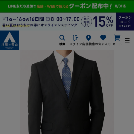
検索
ログイン
店舗検索
お気に入り
カート