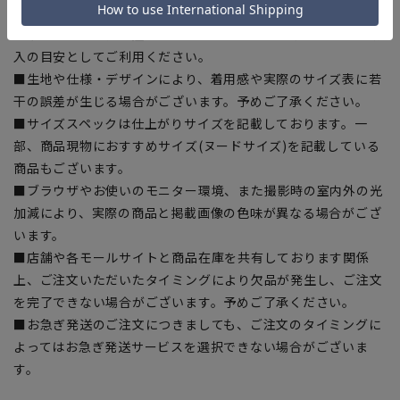
ある場合がございますので、予めご了承ください。
■ゆとり感には個人差があります。サイズ表を確認の上、ご購
入の目安としてご利用ください。
■生地や仕様・デザインにより、着用感や実際のサイズ表に若
干の誤差が生じる場合がございます。予めご了承ください。
■サイズスペックは仕上がりサイズを記載しております。一
部、商品現物におすすめサイズ(ヌードサイズ)を記載している
商品もございます。
■ブラウザやお使いのモニター環境、また撮影時の室内外の光
加減により、実際の商品と掲載画像の色味が異なる場合がござ
います。
■店舗や各モールサイトと商品在庫を共有しております関係
上、ご注文いただいたタイミングにより欠品が発生し、ご注文
を完了できない場合がございます。予めご了承ください。
■お急ぎ発送のご注文につきましても、ご注文のタイミングに
よってはお急ぎ発送サービスを選択できない場合がございま
す。