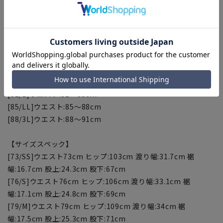
金については店舗へお問い合わせください。商品の股下以上の
長さの調節は出来ません、予めご了承ください。
【ウエスト対応サイズ】
[73/SS]ウエスト:70～73cm
[76/S]ウエスト:76～79cm
[79/M]ウエスト:79～82cm
[82/L]ウエスト:82～85cm
[85/LL]ウエスト:85～88cm
[88/3L]ウエスト:88～91cm
【サイズスペック】
[73/SS]ウエスト73cm ヒップ:103cm 渡り幅:31.7cm 裾
幅:16.7cm 股上:24.3cm 股下:67cm
[76/S]ウエスト76cm ヒップ:106cm 渡り幅:33.1cm 裾
幅:17.1cm 股上:24.8cm 股下:69cm
[79/M]ウエスト79cm ヒップ:109cm 渡り幅:34cm 裾
幅:17.5cm 股上:25.3cm 股下:71cm