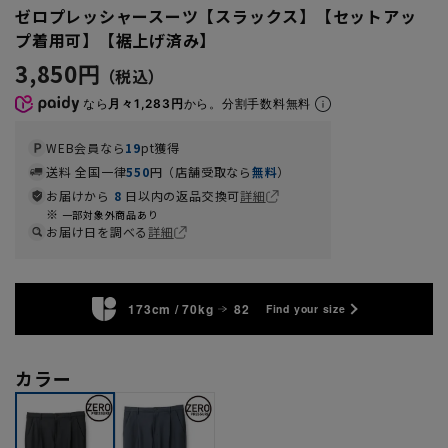
ゼロプレッシャースーツ【スラックス】【セットアッ
プ着用可】【裾上げ済み】
3,850円
なら
月々1,283円
から。分割手数料無料
WEB会員なら
19
pt獲得
送料 全国一律
550
円（店舗受取なら
無料
）
お届けから
8
日以内の返品交換可
詳細
一部対象外商品あり
お届け日を調べる
詳細
173cm / 70kg
82
Find your size
カラー