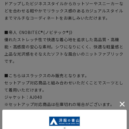
ドアップしたビジネススタイルからカットソーやスニーカーな
どを合わせる軽やかでリラックス感のあるカジュアルスタイル
までマルチなコーディネートをお楽しみいただけます。
■帝人《NOBITEC®(ノビテック®)》
優れたストレッチ性で快適な着心地を追求した高品質・高機
能・高感度の安心な素材。シワになりにくく、快適な軽量感と
上品な光沢感をそなえたソフトな風合いのニットファブリック
です。
■こちらはスラックスのみ販売となります。
セットアップ対応商品と組み合わせいただくことでスーツとし
て着用いただけます。
ジャケット：AJ040
※セットアップ対応商品は在庫切れの場合がございます。
【お直しについて】
こちらの商品の裾直しをする場合は店舗にて承ります。補正料