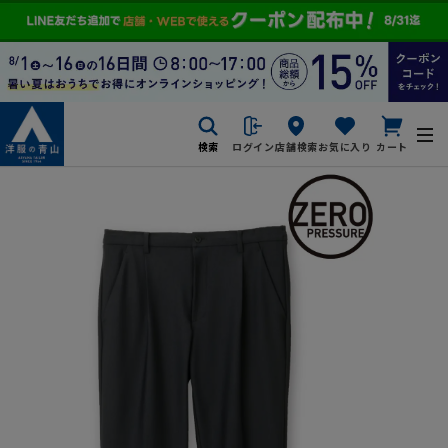
検索
ログイン
店舗検索
お気に入り
カート