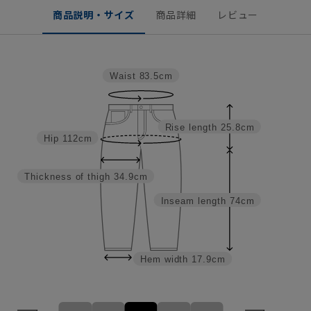
商品説明・サイズ
商品詳細
レビュー
Waist
83.5cm
Rise length
25.8cm
Hip
112cm
Thickness of thigh
34.9cm
Inseam length
74cm
Hem width
17.9cm