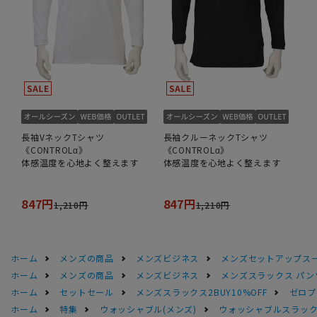
長袖VネックTシャツ
長袖クルーネックTシャツ
《CONTROLα》
《CONTROLα》
体感温度を心地よく整えます
体感温度を心地よく整えます
847円
847円
1,210円
1,210円
ホーム
メンズの商品
メンズビジネス
メンズセットアップス
ホーム
メンズの商品
メンズビジネス
メンズスラックス パン
ホーム
セットセール
メンズスラックス2BUY10%OFF
ゼロプ
ホーム
特集
ウォッシャブル(メンズ)
ウォッシャブルスラック