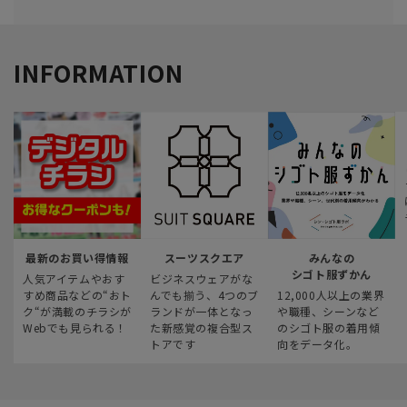
INFORMATION
最新のお買い得情報
スーツスクエア
みんなの
シゴト服ずかん
人気アイテムやおす
ビジネスウェアがな
すめ商品などの“おト
んでも揃う、4つのブ
12,000人以上の業界
ク“が満載のチラシが
ランドが一体となっ
や職種、シーンなど
Webでも見られる！
た新感覚の複合型ス
のシゴト服の着用傾
トアです
向をデータ化。