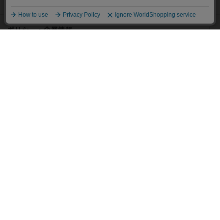
同意して閉じる
ポリシー・企業情報
オーダースーツなら SHITATE
OFFICIAL SNS
Copyright © AOYAMA TRADING Co.,Ltd. All Rights Reserved