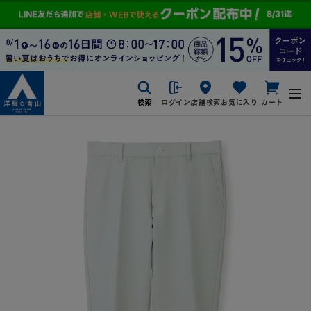
検索
ログイン
店舗検索
お気に入り
カート