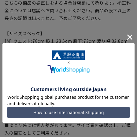
こちらの商品の裾直しをする場合は店舗にて承ります。補正料
金については店舗へお問い合わせください。商品の股下以上の
長さの調節は出来ません、予めご了承ください。
【サイズスペック】
[M] ウエスト:78cm 股上:23.5cm 股下:72cm 渡り幅:32.8cm
[L] ウエスト:82cm 股上:23.5cm 股下:74cm 渡り幅:34cm
[LL] ウエスト:86cm 股上:24.3cm 股下:76cm 渡り幅:35.2cm
[3L] ウエスト:90cm 股上:25.1cm 股下:78cm 渡り幅:36.4cm
【商品に関するご注意】
■商品画像はサンプルのため、色味やサイズ等の仕様に変更が
ある場合がございますので、予めご了承ください。
■サイズスペックは仕上がりサイズを記載しております。一
部、商品現物におすすめサイズ(ヌードサイズ)を記載している
商品もございます。
■ゆとり感には個人差があります。サイズ表を確認の上、ご購
入の目安としてご利用ください。