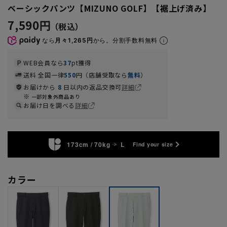
ベーシックパンツ【MIZUNO GOLF】【裾上げ済み】
7,590円
なら
月々1,265円
から。分割手数料無料
WEB会員なら
37
pt獲得
送料 全国一律
550
円（店舗受取なら
無料
）
お届けから
8
日以内の返品交換可
詳細
一部対象外商品あり
お届け日を調べる
詳細
173cm / 70kg
L
Find your size
カラー