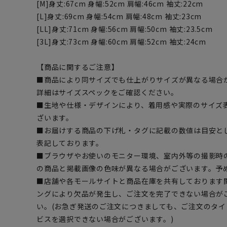
[M]身丈:67cm 身幅:52cm 肩幅:46cm 袖丈:22cm
[L]身丈:69cm 身幅:54cm 肩幅:48cm 袖丈:23cm
[LL]身丈:71cm 身幅:56cm 肩幅:50cm 袖丈:23.5cm
[3L]身丈:73cm 身幅:60cm 肩幅:52cm 袖丈:24cm
【商品に関するご注意】
■商品により同サイズでも仕上がりサイズが異なる場合
詳細はサイズスペックをご確認ください。
■生地や仕様・デザインにより、着用感や実際のサイズ
ざいます。
■お届けする商品の下げ札・タグに記載の数値は目安とし
表記しております。
■ブラウザやお使いのモニター環境、室内外等の撮影時
の商品と掲載画像の色味が異なる場合がございます。予
■店舗や各モールサイトと商品在庫を共有しております
ングにより欠品が発生し、ご注文を完了できない場合が
い。(お急ぎ発送のご注文につきましても、ご注文のタ
ビスを選択できない場合がございます。)