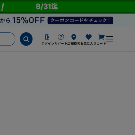
ログイン
サポート
店舗検索
お気に入り
カート