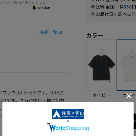
いただく際の目安となります。
送料 全国一律
550
お届け日を調べる
詳
機能一覧
カラー
ワッフルTシャツです。DRY加
ネイビー
ホワ
心地です。さらに裾口・裾に切替
にしっかりしたリブを使用して洗
いただけるオススメの1着です。
172cm