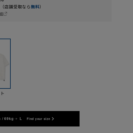
円（店舗受取なら
無料
）
細
イト
 / 69kg
L
Find your size