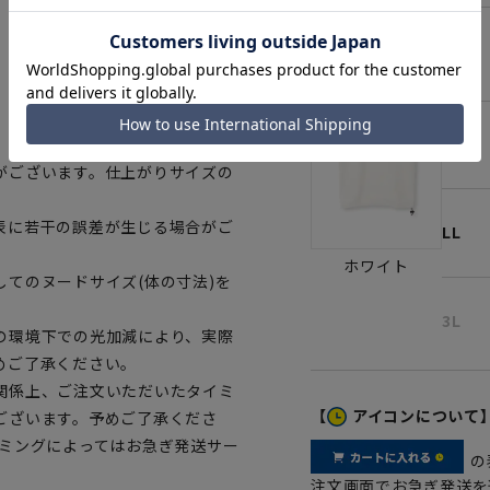
M
L
がございます。仕上がりサイズの
表に若干の誤差が生じる場合がご
LL
ホワイト
てのヌードサイズ(体の寸法)を
3L
の環境下での光加減により、実際
めご了承ください。
関係上、ご注文いただいたタイミ
【
アイコンについて
ございます。予めご了承くださ
イミングによってはお急ぎ発送サー
の
注文画面でお急ぎ発送を