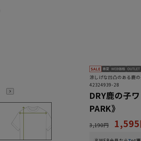
涼しげな凹凸のある鹿の
42324939-28
DRY鹿の子ワ
PARK》
1,59
3,190円
WEB会員なら
7
pt