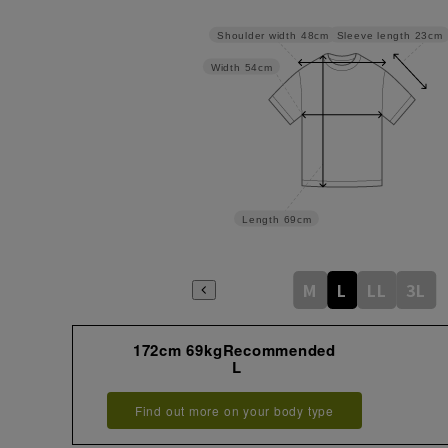
Sleeve length
23cm
Shoulder width
48cm
Width
54cm
Length
69cm
M
L
LL
3L
172cm 69kgRecommended
L
Find out more on your body type