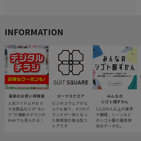
INFORMATION
最新のお買い得情報
スーツスクエア
みんなの
シゴト服ずかん
人気アイテムやおす
ビジネスウェアがな
すめ商品などの“おト
んでも揃う、4つのブ
12,000人以上の業界
ク“が満載のチラシが
ランドが一体となっ
や職種、シーンなど
Webでも見られる！
た新感覚の複合型ス
のシゴト服の着用傾
トアです
向をデータ化。