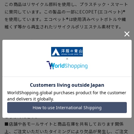
この商品はリサイクル原料を使用し、プラスチック・スマート
に賛同しています。この製品の一部にECOPET(エコペット)®
を使用しています。エコペット®は使用済みペットボトルや繊
維くず等から再生されたリサイクルポリエステル素材です。
【シルエット】《細め(スリム)》 (当社比)
【商品に関するご注意】
■ゆとり感には個人差があります。サイズ表を確認の上、ご購
入の目安としてご利用ください。
■ブラウザやお使いのモニター環境、室内外等の撮影時の環境
下での光加減により、実際の商品と掲載画像の色味が異なる場
合がございます。
■平置き・メジャーでの採寸の為、素材や仕様等により実際の
商品とサイズ表に若干の誤差が生じる場合がございます。予め
ご了承ください。
■店舗や各モールサイトと商品在庫を共有しております関係
上、ご注文いただいたタイミングにより欠品が発生し、ご注文