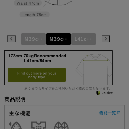
Waist
47cm
Length
78cm
M39cm/84cm
M39cm/86cm
M39cm/88cm
L41cm/82cm
L41cm/84cm
173cm 70kgRecommended
L41cm/84cm
Find out more on your
body type
あくまでもサイズをご検討いただく際の目安となります。
商品説明
主な機能
機能一覧