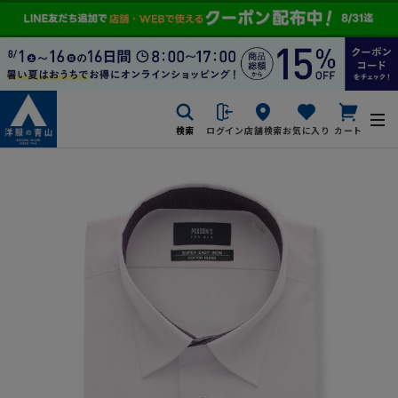
検索
ログイン
店舗検索
お気に入り
カート