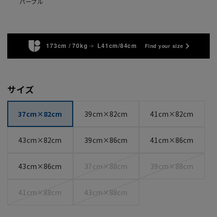
パープル
173cm / 70kg
L41cm/84cm
Find your size
サイズ
37cm×82cm
39cm×82cm
41cm×82cm
43cm×82cm
39cm×86cm
41cm×86cm
43cm×86cm
37cm×88cm
39cm×88cm
41cm×88cm
43cm×88cm