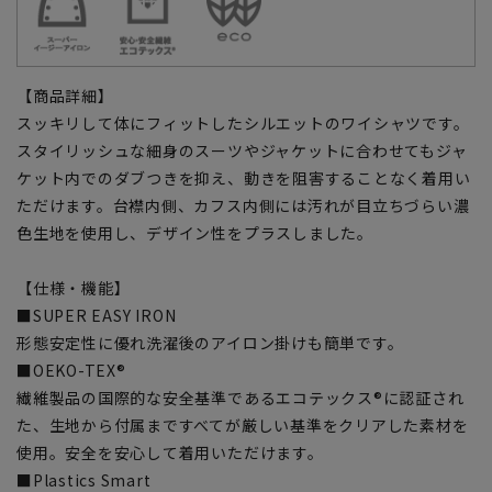
【商品詳細】
スッキリして体にフィットしたシルエットのワイシャツです。
スタイリッシュな細身のスーツやジャケットに合わせてもジャ
ケット内でのダブつきを抑え、動きを阻害することなく着用い
ただけます。台襟内側、カフス内側には汚れが目立ちづらい濃
色生地を使用し、デザイン性をプラスしました。
【仕様・機能】
■SUPER EASY IRON
形態安定性に優れ洗濯後のアイロン掛けも簡単です。
■OEKO-TEX®
繊維製品の国際的な安全基準であるエコテックス®に認証され
た、生地から付属まですべてが厳しい基準をクリアした素材を
使用。安全を安心して着用いただけます。
■Plastics Smart