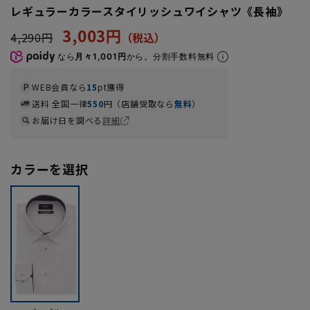
レギュラーカラースタイリッシュワイシャツ《長袖》
3,003円
4,290円
なら
月々1,001円
から。分割手数料無料
WEB会員なら
15
pt獲得
送料 全国一律
550
円（店舗受取なら
無料
）
お届け日を調べる
詳細
カラーを選択