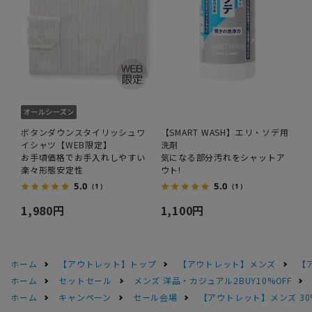
ボタンダウンスタイリッシュワ
【SMART WASH】エリ・ソデ用
イシャツ【WEB限定】
洗剤
お手頃価格でお手入れしやすい
気になる部分汚れをシャットア
楽々形態安定性
ウト!
5.0
5.0
（1）
（1）
1,980円
1,100円
ホーム
【アウトレット】トップ
【アウトレット】メンズ
【
ホーム
セットセール
メンズ 洋品・カジュアル2BUY10%OFF
ホーム
キャンペーン
セール会場
【アウトレット】メンズ 30