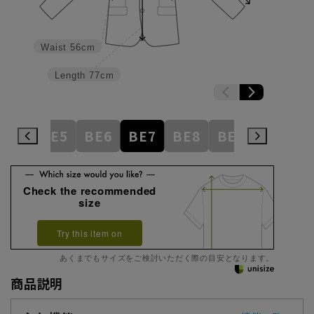
Waist
56cm
Length
77cm
BE4
BE5
BE6
BE7
BE8
BE9
BE10
Check the recommended
size
Try this item on
あくまでもサイズをご検討いただく際の目安となります。
商品説明