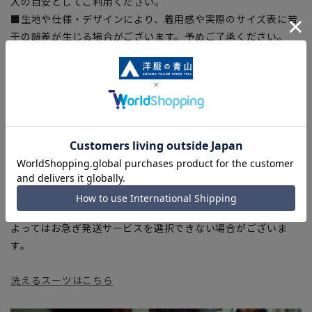
入の目安としてご利用ください。
■生地や仕様・デザインにより、着用感や実際のサイズ表に若
干の誤差が生じる場合がございます。予めご了承ください。
■サイズスペックは仕上がりサイズを記載しております。一
部、商品現物におすすめサイズ(ヌードサイズ)を記載している
商品もございます。
■ブラウザやお使いのモニター環境、また撮影時の室内外の光
加減により、実際の商品と掲載画像の色味が異なる場合がござ
います。
■店舗や各モールサイトと商品在庫を共有しております関係
上、ご注文いただいたタイミングにより欠品が発生し、ご注文
を完了できない場合がございます。予めご了承ください。
■お急ぎ発送のご注文につきましても、ご注文のタイミングに
よってはお急ぎ発送サービスを選択できない場合がございま
す。
洗えるスーツはこちら