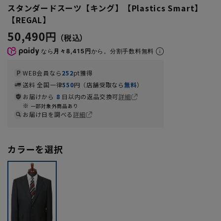
スタンダードスーツ【キング】【Plastics Smart】
【REGAL】
50,490円
なら
月々8,415円
から。分割手数料無料
WEB会員なら
252
pt獲得
送料 全国一律
550
円（店舗受取なら
無料
）
お届けから
8
日以内の返品交換可
詳細
一部対象外商品あり
お届け日を調べる
詳細
カラーを選択