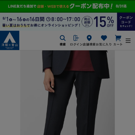
検索
ログイン
店舗検索
お気に入り
カート