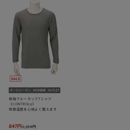
長袖クルーネックTシャツ
《CONTROLα》
体感温度を心地よく整えます
847円
1,210円