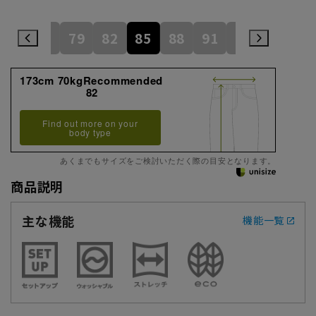
73
76
79
82
85
88
91
94
97
173cm 70kgRecommended
82
Find out more on your
body type
あくまでもサイズをご検討いただく際の目安となります。
商品説明
主な機能
機能一覧