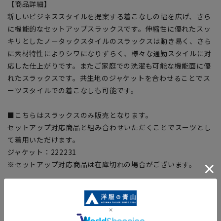
【商品詳細】
新しいビジネススタイルを提案する着こなしの幅を広げ、さら
に機能的なセットアップスラックスです。伸縮性に優れたスッ
キリとしたノータックスタイルのスラックスは動き易く、さら
に素材特性によりシワになりずらく、様々な通勤スタイルに対
応した仕上がりです。またご家庭での洗濯も可能な機能面に優
れたスラックスです。共生地のジャケットを合わせることでス
ーツスタイルでの着こなしも可能です。
■こちらはスラックスのみ販売となります。
セットアップ対応商品と組み合わせいただくことでスーツとし
て着用いただけます。
ジャケット：222231
※セットアップ対応商品は在庫切れの場合がございます。
【ウォッシャブル】
洗濯機からシャワークリーンなど、家庭での洗濯が可能です。
【Plastics Smart】