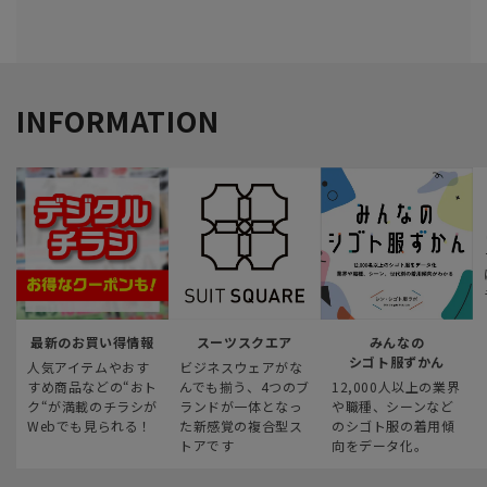
INFORMATION
最新のお買い得情報
スーツスクエア
みんなの
シゴト服ずかん
人気アイテムやおす
ビジネスウェアがな
すめ商品などの“おト
んでも揃う、4つのブ
12,000人以上の業界
ク“が満載のチラシが
ランドが一体となっ
や職種、シーンなど
Webでも見られる！
た新感覚の複合型ス
のシゴト服の着用傾
トアです
向をデータ化。