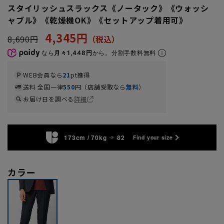
スタイリッシュスラックス《ノータック》《ウォッシ
ャブル》《乾燥機OK》《セットアップ着用可》
4,345円
8,690円
なら
月々1,448円
から。分割手数料無料
WEB会員なら
21
pt獲得
送料 全国一律
550
円（店舗受取なら
無料
）
お届け日を調べる
詳細
173cm / 70kg
82
Find your size
カラー