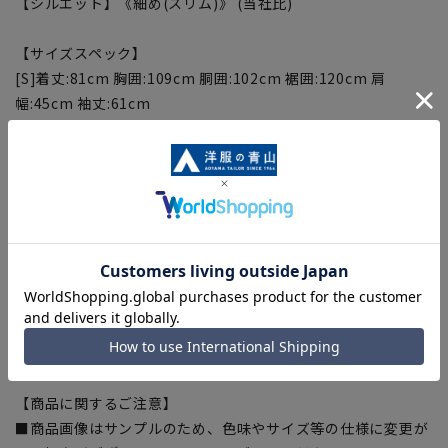
【シルエット】《細め(スリム)》 (当社比)
【サイズスペック】
[S]着丈:81cm 胸囲:109cm 胴囲:102cm 裾囲:120cm 肩
幅:45cm 袖丈:61cm
[M]着丈:84cm 胸囲:112cm 胴囲:105cm 裾囲:123cm 肩
幅:46cm 袖丈:62.5cm
[L]着丈:87cm 胸囲:115cm 胴囲:108cm 裾囲:126cm 肩
幅:47cm 袖丈:64cm
[LL]着丈:90cm 胸囲:118cm 胴囲:111cm 裾囲:129cm 肩
幅:48cm 袖丈:65.5cm
[3L]着丈:93cm 胸囲:121cm 胴囲:114cm 裾囲:132cm 肩
幅:49cm 袖丈:67cm
[4L]着丈:96cm 胸囲:124cm 胴囲:117cm 裾囲:135cm 肩
幅:50cm 袖丈:68.5cm
【商品に関するご注意】
■商品画像はサンプルのため、色味やサイズ等の仕様に変更が