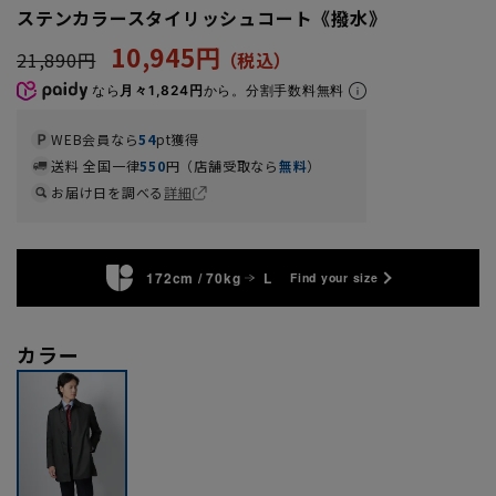
ステンカラースタイリッシュコート《撥水》
10,945円
21,890円
なら
月々1,824円
から。分割手数料無料
WEB会員なら
54
pt獲得
送料 全国一律
550
円（店舗受取なら
無料
）
お届け日を調べる
詳細
172cm / 70kg
L
Find your size
カラー