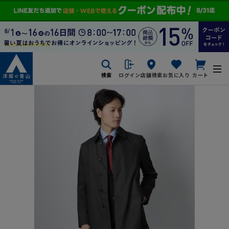
検索
ログイン
店舗検索
お気に入り
カート