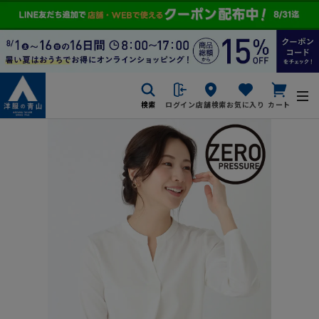
検索
ログイン
店舗検索
お気に入り
カート