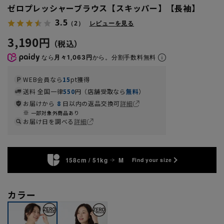
ゼロプレッシャーブラウス【スキッパー】【長袖】
3.5
（2）
レビューを見る
3,190円
なら
月々1,063円
から。分割手数料無料
WEB会員なら
15
pt獲得
送料 全国一律
550
円（店舗受取なら
無料
）
お届けから
8
日以内の返品交換可
詳細
一部対象外商品あり
お届け日を調べる
詳細
158cm / 51kg
M
Find your size
カラー