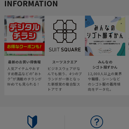
INFORMATION
最新のお買い得情報
スーツスクエア
みんなの
シゴト服ずかん
人気アイテムやおす
ビジネスウェアがな
すめ商品などの“おト
んでも揃う、4つのブ
12,000人以上の業界
ク“が満載のチラシが
ランドが一体となっ
や職種、シーンなど
Webでも見られる！
た新感覚の複合型ス
のシゴト服の着用傾
トアです
向をデータ化。