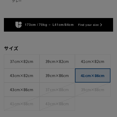
グレー
173cm / 70kg
L41cm/84cm
Find your size
サイズ
37cm×82cm
39cm×82cm
41cm×82cm
43cm×82cm
39cm×86cm
41cm×86cm
43cm×86cm
37cm×88cm
39cm×88cm
41cm×88cm
43cm×88cm