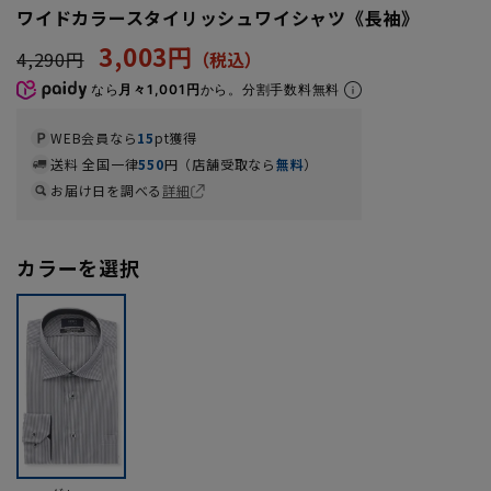
ワイドカラースタイリッシュワイシャツ《長袖》
3,003円
4,290円
なら
月々1,001円
から。分割手数料無料
WEB会員なら
15
pt獲得
送料 全国一律
550
円（店舗受取なら
無料
）
お届け日を調べる
詳細
カラーを選択