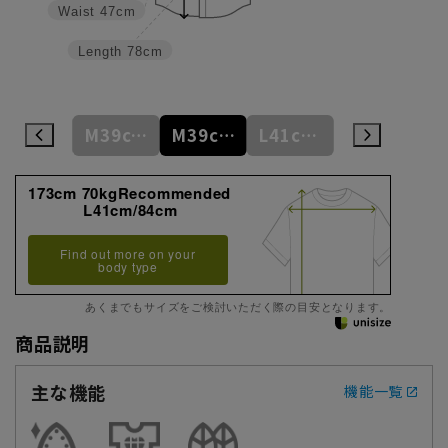
Waist
47cm
Length
78cm
M39cm/84cm
M39cm/86cm
M39cm/88cm
L41cm/82cm
L41cm/84cm
173cm 70kgRecommended
L41cm/84cm
Find out more on your
body type
あくまでもサイズをご検討いただく際の目安となります。
商品説明
主な機能
機能一覧