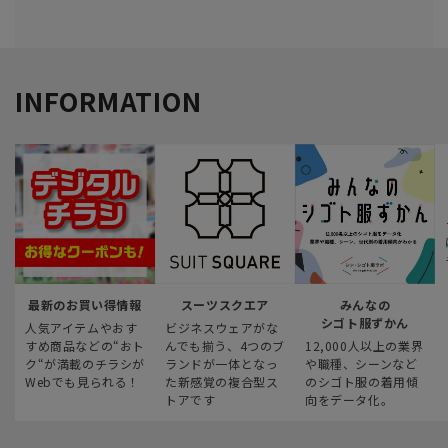
INFORMATION
最新のお買い得情報
スーツスクエア
みんなの
シゴト服ずかん
人気アイテムやおす
ビジネスウェアがな
すめ商品などの“おト
んでも揃う、4つのブ
12,000人以上の業界
ク“が満載のチラシが
ランドが一体となっ
や職種、シーンなど
Webでも見られる！
た新感覚の複合型ス
のシゴト服の着用傾
トアです
向をデータ化。