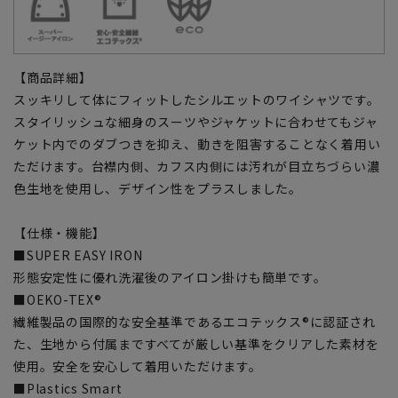
【商品詳細】
スッキリして体にフィットしたシルエットのワイシャツです。
スタイリッシュな細身のスーツやジャケットに合わせてもジャ
ケット内でのダブつきを抑え、動きを阻害することなく着用い
ただけます。台襟内側、カフス内側には汚れが目立ちづらい濃
色生地を使用し、デザイン性をプラスしました。
【仕様・機能】
■SUPER EASY IRON
形態安定性に優れ洗濯後のアイロン掛けも簡単です。
■OEKO-TEX®
繊維製品の国際的な安全基準であるエコテックス®に認証され
た、生地から付属まですべてが厳しい基準をクリアした素材を
使用。安全を安心して着用いただけます。
■Plastics Smart