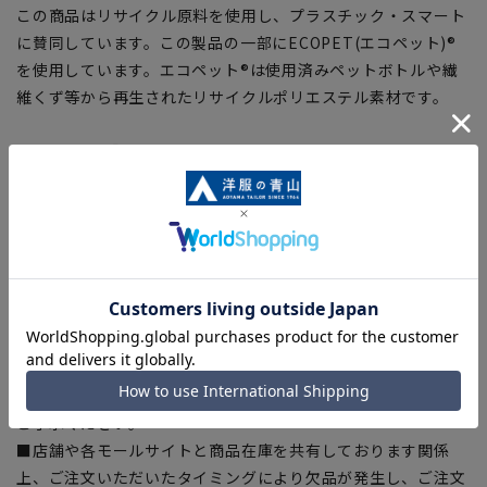
この商品はリサイクル原料を使用し、プラスチック・スマート
に賛同しています。この製品の一部にECOPET(エコペット)®
を使用しています。エコペット®は使用済みペットボトルや繊
維くず等から再生されたリサイクルポリエステル素材です。
【シルエット】《細め(スリム)》 (当社比)
【商品に関するご注意】
■ゆとり感には個人差があります。サイズ表を確認の上、ご購
入の目安としてご利用ください。
■ブラウザやお使いのモニター環境、室内外等の撮影時の環境
下での光加減により、実際の商品と掲載画像の色味が異なる場
合がございます。
■平置き・メジャーでの採寸の為、素材や仕様等により実際の
商品とサイズ表に若干の誤差が生じる場合がございます。予め
ご了承ください。
■店舗や各モールサイトと商品在庫を共有しております関係
上、ご注文いただいたタイミングにより欠品が発生し、ご注文