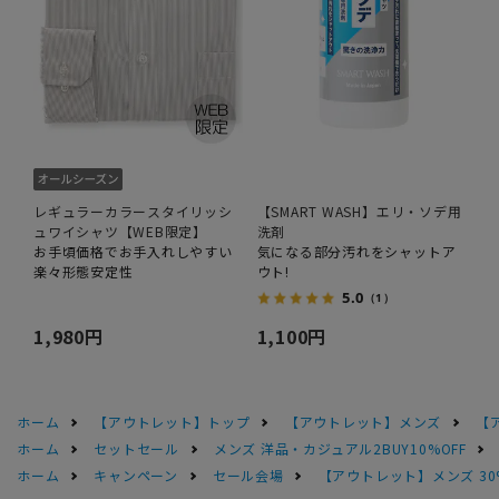
レギュラーカラースタイリッシ
【SMART WASH】エリ・ソデ用
ュワイシャツ【WEB限定】
洗剤
お手頃価格でお手入れしやすい
気になる部分汚れをシャットア
楽々形態安定性
ウト!
5.0
（1）
1,980円
1,100円
ホーム
【アウトレット】トップ
【アウトレット】メンズ
【
ホーム
セットセール
メンズ 洋品・カジュアル2BUY10%OFF
ホーム
キャンペーン
セール会場
【アウトレット】メンズ 30