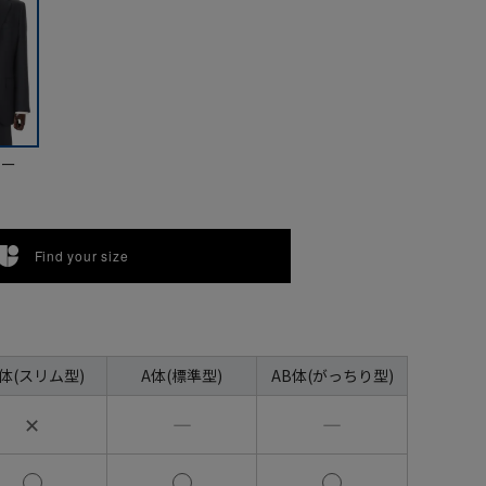
ビー
Find your size
A体(スリム型)
A体(標準型)
AB体(がっちり型)
✕
―
―