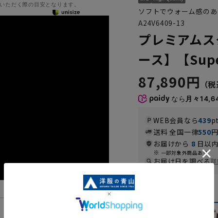
いただく際の目安となります。
ソフトでウォーム感のあ
A24V6409-13
プレミアムス
ース】【Supe
87,890円
なら
月々14,6
WEB会員なら
439
p
送料 全国一律
550
お届けから
8
日以内
一部対象外商品あり
お届け日を調べる
詳
カラー
機能一覧