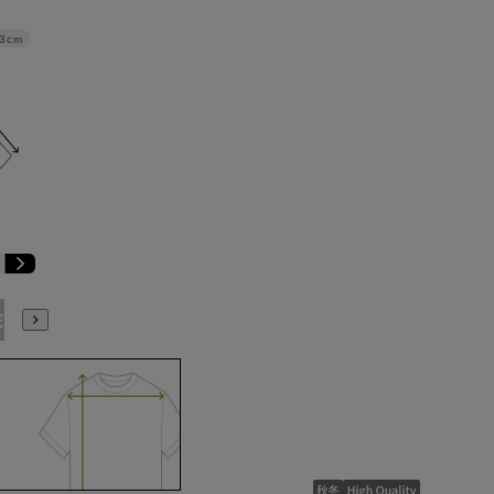
3cm
E3
BE4
BE5
BE6
BE7
BE8
YA4
YA5
YA6