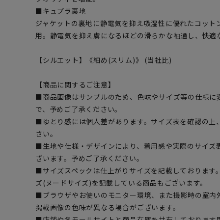
■キュプラ裏地
ジャケットの裏地に静電気を抑え吸湿性に優れたコット
用。静電気を抑え虜になるほどの滑らかな袖通し、快適
【シルエット】《細め(スリム)》 (当社比)
【商品に関するご注意】
■商品画像はサンプルのため、色味やサイズ等の仕様に
で、予めご了承ください。
■ゆとり感には個人差があります。サイズ表を確認の上
さい。
■生地や仕様・デザインにより、着用感や実際のサイズ
ざいます。予めご了承ください。
■サイズスペックは仕上がりサイズを記載しております
ズ(ヌードサイズ)を記載している商品もございます。
■ブラウザやお使いのモニター環境、また撮影時の室内
掲載画像の色味が異なる場合がございます。
■店舗や各モールサイトと商品在庫を共有しております