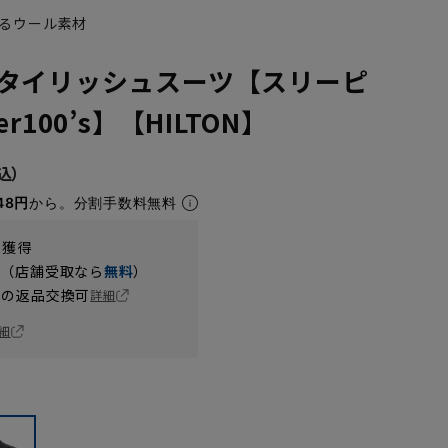
るウール素材
タイリッシュスーツ【スリーピ
r100’s】【HILTON】
48円
から。分割手数料無料
t獲得
円（店舗受取なら
無料
）
の返品交換可
詳細
細