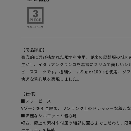
【商品詳細】
徹底的に選び抜かれた服地を使用、従来の既製服の域を
生かし、イタリアンクラシコを基調にスリムで美しいシ
ピーススーツです。極細ウールSuper100’sを使用、
快適な着心地を実現しました。
【仕様】
■スリーピース
Vゾーンを引き締め、ワンランク上のドレッシーな着こ
■流麗なシルエットと着心地
軽さ、極上の素材や付属の細部に至るまでこだわり、既
クオリティを堪能。