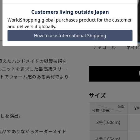
チャコール
ネイ
超えたハンドメイドの縫製技術を
ルエットを追求した最高級スリー
ソフトでウォーム感のある素材でより
サイズ
体型
Y
号数（身長）
なしを演出。
3号(160cm)
製品でありながらオーダーメイド
4号(165cm)