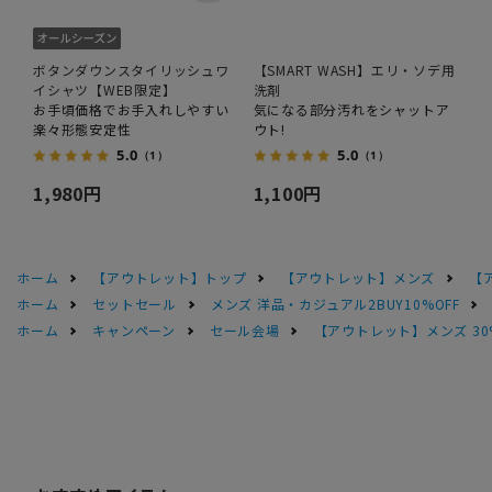
ボタンダウンスタイリッシュワ
【SMART WASH】エリ・ソデ用
イシャツ【WEB限定】
洗剤
お手頃価格でお手入れしやすい
気になる部分汚れをシャットア
楽々形態安定性
ウト!
5.0
5.0
（1）
（1）
1,980円
1,100円
ホーム
【アウトレット】トップ
【アウトレット】メンズ
【
ホーム
セットセール
メンズ 洋品・カジュアル2BUY10%OFF
ホーム
キャンペーン
セール会場
【アウトレット】メンズ 30