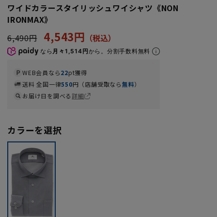
ワイドカラースタイリッシュワイシャツ《NON
IRONMAX》
4,543円
6,490円
なら
月々1,514円
から。分割手数料無料
WEB会員なら
22
pt獲得
送料 全国一律
550
円（店舗受取なら
無料
）
お届け日を調べる
詳細
カラーを選択