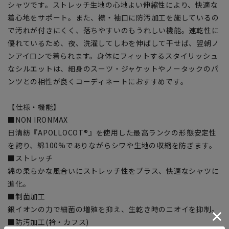
シャツです。ストレッチ生地の心地よい伸縮性により、快適な
着心地をサポート。また、襟・袖口に防汚加工を施しているの
で汚れが付きにくく、落ちやすいのもうれしい機能。速乾性に
優れているため、夜、洗濯してしわを伸ばして干せば、翌朝ノ
ンアイロンで着られます。身体にフィットするスタイリッシュ
なシルエットは、細身のスーツ・ジャケットやノータックのパ
ンツとの相性が良くコーディネートにおすすめです。
【仕様・機能】
■NON IRONMAX
日清紡『APOLLOCOT®』を使用した最高ランクの形態安定性
を誇り、綿100%でありながらシワや生地の収縮を防ぎます。
■ストレッチ
綿の柔らかな風合いにストレッチ性をプラス、快適なシャツに
進化。
■制菌加工
銀イオンの力で細菌の増殖を抑え、生乾き時のニオイを抑制。
■防汚加工(衿・カフス)