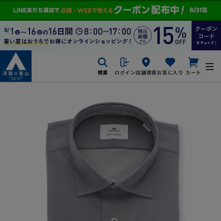
検索
ログイン
店舗検索
お気に入り
カート