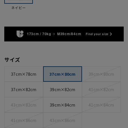
ネイビー
173cm / 70kg
M39cm/84cm
Find your size
サイズ
37cm×78cm
37cm×80cm
39cm×80cm
37cm×82cm
39cm×82cm
41cm×82cm
43cm×82cm
39cm×84cm
41cm×84cm
41cm×86cm
43cm×86cm