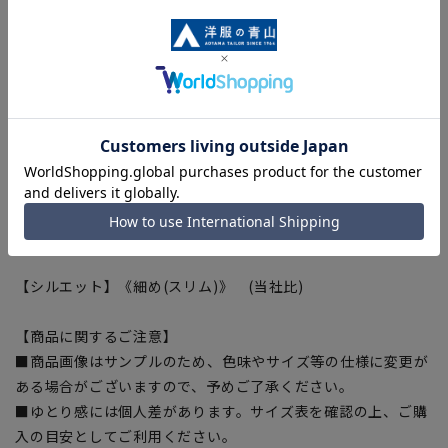
皮脂などの油汚れなどを落としやすくします。
※制菌・防汚加工は、100回洗っても効果が継続します。(SEK
認証取得)
※生地の制菌・防汚性能を示したものとなり、製品性能を保証
するものではございません。
■OEKO-TEX®
厳しい分析試験にクリアし世界最高水準の安全な繊維製品の証
「OEKO-TEX®STANDARD100」に認証された素材を使用しま
した。生地から付属まですべてが厳しい基準をクリアした素材
を使用、安全を安心して着用いただけます。
【シルエット】《細め(スリム)》 (当社比)
【商品に関するご注意】
■商品画像はサンプルのため、色味やサイズ等の仕様に変更が
ある場合がございますので、予めご了承ください。
■ゆとり感には個人差があります。サイズ表を確認の上、ご購
入の目安としてご利用ください。