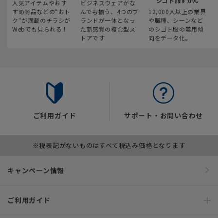
シゴト服ずかん
人気アイテムやおす
ビジネスウェアがな
すめ商品などの“おト
んでも揃う、4つのブ
12,000人以上の業界
ク“が満載のチラシが
ランドが一体となっ
や職種、シーンなど
Webでも見られる！
た新感覚の複合型ス
のシゴト服の着用傾
トアです
向をデータ化。
ご利用ガイド
サポート・お問い合わせ
※税表記がないものはすべて税込み価格となります
キャンペーン情報
ご利用ガイド