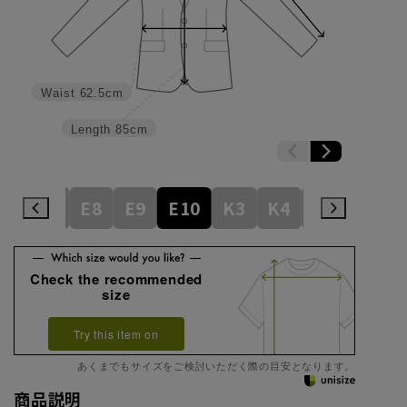
Waist
62.5cm
Length
85cm
E6
E7
E8
E9
E10
K3
K4
K5
K6
Check the recommended
size
Try this item on
あくまでもサイズをご検討いただく際の目安となります。
商品説明