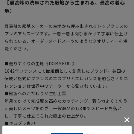
【最高峰の洗練された服地から生まれる、最高の着心
地】
最高峰の服地メーカーの生地から産み出されるトップクラスの
プレミアムスーツです。一着一着手間ひまかけて丁寧に仕上げ
られている、オーダーメイドスーツのようなクオリティーを堪
能ください。
■選りすぐりの生地《DORMEUIL》
1842年フランスにて繊維商として創業したブランド。英国の
伝統と格式にフランスのエスプリとエレガンスを融合させたコ
レクションは世界中のテーラーから愛されています。
■縫製へのこだわりが生む上質
年月をかけて完成度を高めたカッティング、着心地よくそのう
え美しいスーツをめざし一般商品の1/3までスピードを落と
し、丁寧に仕立てられた極上の仕上がり。
■キュプラ裏地
ジャケットの裏地を静電気を抑え、吸湿性に優れたキュプラを