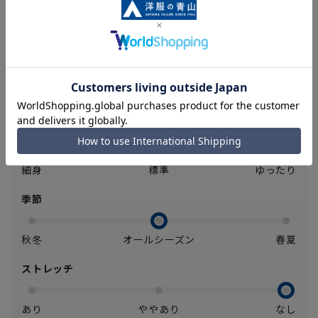
採用、滑らかな着心地をサポート。
■アジャスター(±6cm)
ウエスト調節可能、実寸から前後約6cm可動します。
シルエット
細身
標準
ゆったり
季節
秋冬
オールシーズン
春夏
ストレッチ
あり
ややあり
なし