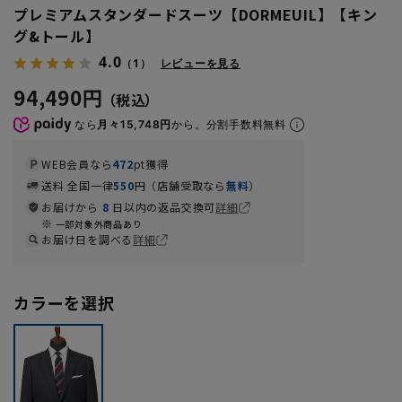
プレミアムスタンダードスーツ【DORMEUIL】【キン
グ&トール】
4.0
（1）
レビューを見る
94,490円
なら
月々15,748円
から。分割手数料無料
WEB会員なら
472
pt獲得
送料 全国一律
550
円（店舗受取なら
無料
）
お届けから
8
日以内の返品交換可
詳細
一部対象外商品あり
お届け日を調べる
詳細
カラーを選択