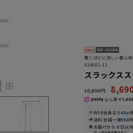
.5cm
91cm
驚くほどに涼しい着心地
A24001-12
スラックスス
94
97
100
8,6
10,890円
なら
月々1,44
WEB会員なら
43
pt
送料 全国一律
550
お届けから
8
日以内
一部対象外商品あり