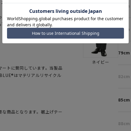
。メッシュポケット仕様。
73cm
っていただけます。さらにハンガ
も可能です。
76cm
79cm
ネイビー
マートに賛同しています。当製品
OBLUE®はマテリアルリサイクル
82cm
85cm
要な商品となります。裾上げテー
88cm