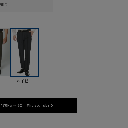
細
ー
ネイビー
/ 70kg
82
Find your size