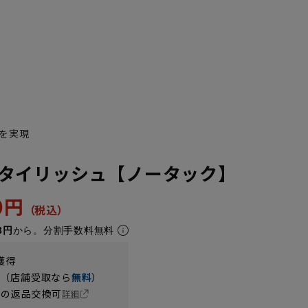
を実現
タイリッシュ【ノータック】
90円
8円
から。分割手数料無料
獲得
円（店舗受取なら
無料
）
の返品交換可
詳細