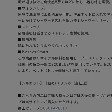
風が通り抜ける爽快感!!驚くほどに涼しい着心地を実現
■ウォッシャブル
家庭で洗濯機による洗濯が可能、洗濯ネットに入れて洗
ーにかけてシャワーで汚れを洗い流すシャワークリーン
■ストレッチ
窮屈感を軽減させるストレッチ素材を使用。
■接触冷感
肌に触れるとひんやり心地よい生地。
■Plastics Smart
この商品はリサイクル原料を使用し、プラスチック・ス
は裏地の糸の一部にECOBLUE®を使用しています。EC
により、ペットボトルを繊維へと再生しています。
【シルエット】《細め(スリム)》 (当社比)
■こちらの商品はご購入時またはご購入後の裾上げが必
プは当サイトでご購入いただけます。
裾上げテープ:
SUSOTAPE010