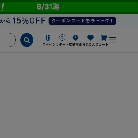
ログイン
サポート
店舗検索
お気に入り
カート