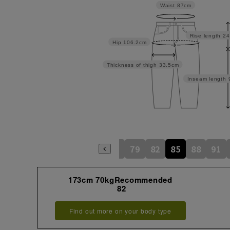
Waist
87cm
Rise length
24
Hip
106.2cm
Thickness of thigh
33.5cm
Inseam length
73
76
79
82
85
88
91
173cm 70kgRecommended
82
Find out more on your body type