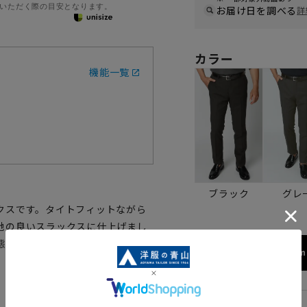
いただく際の目安となります。
お届け日を調べる
詳
カラー
機能一覧
ブラック
グレ
クスです。タイトフィットながら
地の良いスラックスに仕上げまし
態を保てます。
173cm 