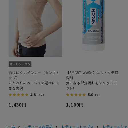
透けにくいインナー（タンクト
【SMART WASH】エリ・ソデ用
ップ）
洗剤
こだわりのベージュで透けにく
気になる部分汚れをシャットア
さを実現
ウト!
4.8
5.0
（17）
（1）
1,430円
1,100円
ホーム
レディースの商品
レディーストップス
レディースシャ