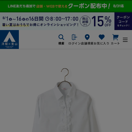
検索
ログイン
店舗検索
お気に入り
カート