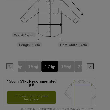
Waist
49cm
Length
71cm
Hem width
54cm
1号
13号
15号
17号
19号
21号
23号
158cm 51kgRecommended
9号
Find out more on your
body type
あくまでもサイズをご検討いただく際の目安となります。