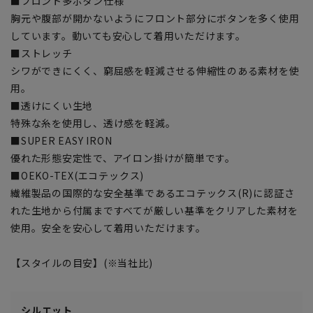
■フロント多ボタン仕様
胸元や腹部が開かないようにフロント部分にボタンを多く使用
しています。動いても安心して着用いただけます。
■ストレッチ
シワができにくく、窮屈感を軽減させる伸縮性のある素材を使
用。
■透けにくい生地
特殊な糸を使用し、透け感を軽減。
■SUPER EASY IRON
優れた形態安定性で、アイロン掛けが簡単です。
■OEKO-TEX(エコテックス)
繊維製品の国際的な安全基準であるエコテックス(R)に認証さ
れた生地から付属まですべてが厳しい基準をクリアした素材を
使用。安全を安心して着用いただけます。
【スタイルの目安】(※当社比)
シルエット