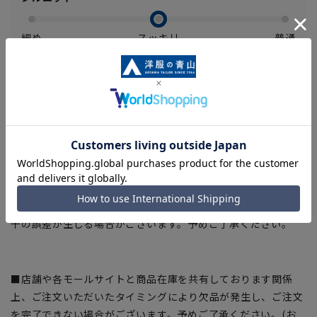
細め
スッキリ
普通
【商品に関するご注意】
■ゆとり感には個人差があります。サイズ表を確認の上、ご購
入の目安としてご利用ください。
■ブラウザやお使いのモニター環境、室内外等の撮影時の環境
下での光加減により、実際の商品と掲載画像の色味が異なる場
合がございます。
■生地や仕様・デザインにより、着用感や実際のサイズ表に若
干の誤差が生じる場合がございます。予めご了承ください。
■店舗や各モールサイトと商品在庫を共有しております関係
上、ご注文いただいたタイミングにより欠品が発生し、ご注文
を完了できない場合がございます。予めご了承ください。(お