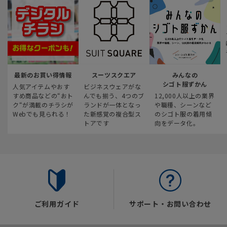
最新のお買い得情報
スーツスクエア
みんなの
シゴト服ずかん
人気アイテムやおす
ビジネスウェアがな
すめ商品などの“おト
んでも揃う、4つのブ
12,000人以上の業界
ク“が満載のチラシが
ランドが一体となっ
や職種、シーンなど
Webでも見られる！
た新感覚の複合型ス
のシゴト服の着用傾
トアです
向をデータ化。
ご利用ガイド
サポート・お問い合わせ