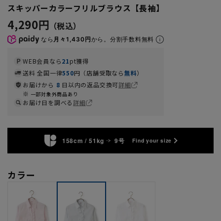
スキッパーカラーフリルブラウス【長袖】
4,290円
なら
月々1,430円
から。分割手数料無料
WEB会員なら
21
pt獲得
送料 全国一律
550
円（店舗受取なら
無料
）
お届けから
8
日以内の返品交換可
詳細
一部対象外商品あり
お届け日を調べる
詳細
158cm / 51kg
9号
Find your size
カラー