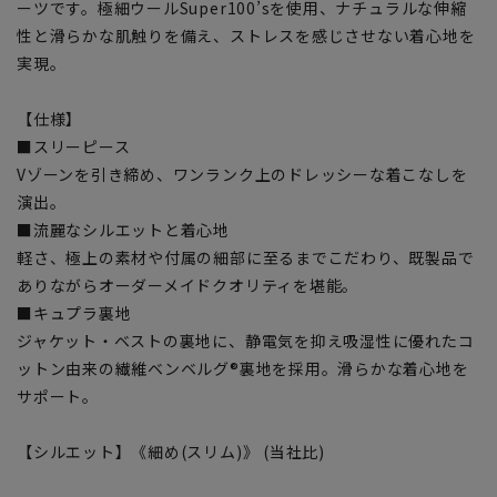
ーツです。極細ウールSuper100’sを使用、ナチュラルな伸縮
性と滑らかな肌触りを備え、ストレスを感じさせない着心地を
実現。
【仕様】
■スリーピース
Vゾーンを引き締め、ワンランク上のドレッシーな着こなしを
演出。
■流麗なシルエットと着心地
軽さ、極上の素材や付属の細部に至るまでこだわり、既製品で
ありながらオーダーメイドクオリティを堪能。
■キュプラ裏地
ジャケット・ベストの裏地に、静電気を抑え吸湿性に優れたコ
ットン由来の繊維ベンベルグ®裏地を採用。滑らかな着心地を
サポート。
【シルエット】《細め(スリム)》 (当社比)