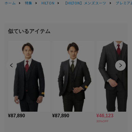
ホーム
特集
HILTON
【HILTON】メンズスーツ
プレミアム