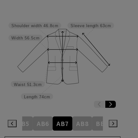
Shoulder width
46.8cm
Sleeve length
63cm
Width
56.5cm
Waist
51.3cm
Length
74cm
AB4
AB5
AB6
AB7
AB8
BE3
BE4