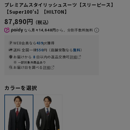
プレミアムスタイリッシュスーツ【スリーピース】
【Super100’s】【HILTON】
87,890円
なら
月々14,648円
から。分割手数料無料
WEB会員なら
439
pt獲得
送料 全国一律
550
円（店舗受取なら
無料
）
お届けから
8
日以内の返品交換可
詳細
一部対象外商品あり
お届け日を調べる
詳細
カラーを選択