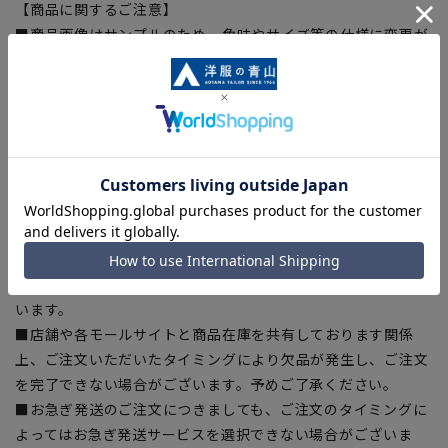
【商品に関するご注意】
■商品画像はサンプルのため、色味やサイズ等の仕様に変更が
ある場合がございますので、予めご了承ください。
■ゆとり感には個人差があります。サイズ表を確認の上、ご購
入の目安としてご利用ください。
■生地や仕様・デザインにより、着用感や実際のサイズ表に若
干の誤差が生じる場合がございます。予めご了承ください。
■サイズスペックは仕上がりサイズを記載しております。一
部、商品現物におすすめサイズ(ヌードサイズ)を記載している
商品もございます。
■ブラウザやお使いのモニター環境、また撮影時の室内外の光
加減により、実際の商品と掲載画像の色味が異なる場合がござ
います。
■店舗や各モールサイトと商品在庫を共有しております関係
上、ご注文いただいたタイミングにより欠品が発生し、ご注文
を完了できない場合がございます。予めご了承ください。
■お急ぎ発送のご注文につきましても、ご注文のタイミングに
よってはお急ぎ発送サービスを選択できない場合がございま