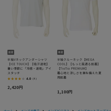
半袖Vネックアンダーシャツ
半袖クルーネック【MEGA
【ICE TOUCH】【吸汗速乾】
COOL】【もっと風通る肌着】
暑い季節に「冷感・速乾」アイ
【TioTio PREMIUM】
スタッチ
着心地と涼しさを兼ね備えた夏
用肌着
4.0
（1）
2,420円
1,100円
ホーム
メンズの商品
メンズビジネス
メンズセットアップス