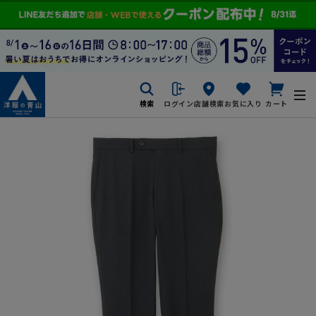
検索
ログイン
店舗検索
お気に入り
カート