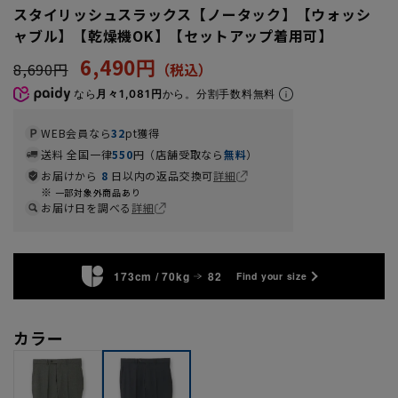
スタイリッシュスラックス【ノータック】【ウォッシ
ャブル】【乾燥機OK】【セットアップ着用可】
6,490円
8,690円
なら
月々1,081円
から。分割手数料無料
WEB会員なら
32
pt獲得
送料 全国一律
550
円（店舗受取なら
無料
）
お届けから
8
日以内の返品交換可
詳細
一部対象外商品あり
お届け日を調べる
詳細
173cm / 70kg
82
Find your size
カラー