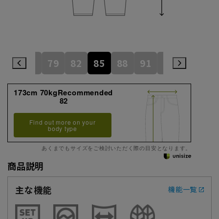
76
79
82
85
88
91
94
173cm 70kgRecommended
82
Find out more on your
body type
あくまでもサイズをご検討いただく際の目安となります。
商品説明
主な機能
機能一覧