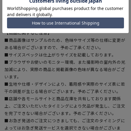
す。
裾上げテープ:
SUSOTAPE010
※こちらの商品は在庫切れの場合がございます。
【商品に関するご注意】
■商品画像はサンプルのため、色味やサイズ等の仕様に変更が
ある場合がございますので、予めご了承ください。
■サイズスペックは仕上がりサイズを記載しております。
■ブラウザやお使いのモニター環境、また撮影時の室内外の光
加減により、実際の商品と掲載画像の色味が異なる場合がござ
います。
■生地や仕様・デザインにより、着用感や実際のサイズ表に若
干の誤差が生じる場合がございます。予めご了承ください。
■店舗や各モールサイトと商品在庫を共有しております関係
上、ご注文いただいたタイミングにより欠品が発生し、ご注文
を完了できない場合がございます。予めご了承ください。
■お急ぎ発送のご注文につきましても、ご注文のタイミングに
よってはお急ぎ発送サービスを選択できない場合がございま