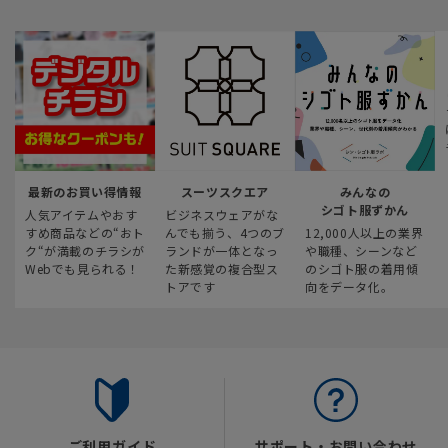
最新のお買い得情報
スーツスクエア
みんなの
シゴト服ずかん
人気アイテムやおす
ビジネスウェアがな
すめ商品などの“おト
んでも揃う、4つのブ
12,000人以上の業界
ク“が満載のチラシが
ランドが一体となっ
や職種、シーンなど
Webでも見られる！
た新感覚の複合型ス
のシゴト服の着用傾
トアです
向をデータ化。
ご利用ガイド
サポート・お問い合わせ