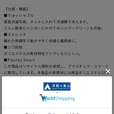
【仕様・機能】
■ウォッシャブル
家庭洗濯可能、ネットに入れて洗濯機で洗えます。
さらに簡単にハンガーにかけてのシャワークリーンも可能。
■ストレッチ
優れた伸縮性で動きやすく快適な着用感に。
■シワ抑制
ポリエステルの素材特性でシワになりにくい。
■Plastics Smart
この商品はリサイクル原料を使用し、プラスチック・スマート
に賛同しています。本製品の表素材には再生ポリエステル25%
を使用した生地を使用しています。
【シルエット】《細め(スリム)》 (当社比)
■こちらの商品はご購入時またはご購入後の裾上げが必要な商
品となります。裾上げテープは当サイトでご購入いただけま