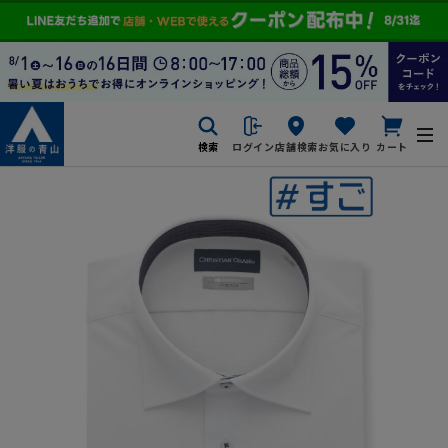
検索
ログイン
店舗検索
お気に入り
カート