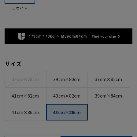
ホワイト
173cm / 70kg
M39cm/84cm
Find your size
サイズ
37cm×78cm
39cm×80cm
37cm×82cm
41cm×82cm
43cm×82cm
39cm×84cm
41cm×86cm
43cm×86cm