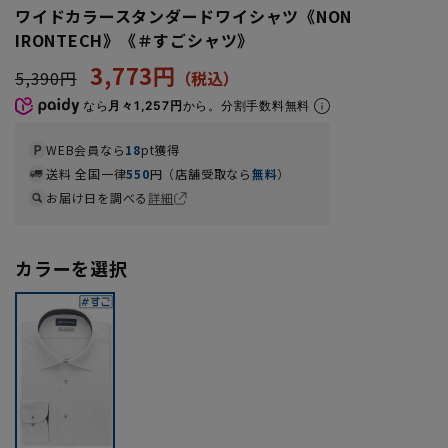
ワイドカラースタンダードワイシャツ《NON
IRONTECH》《＃すごシャツ》
3,773円
5,390円
なら
月々1,257円
から。分割手数料無料
WEB会員なら
18
pt獲得
送料 全国一律
550
円（店舗受取なら
無料
）
お届け日を調べる
詳細
カラーを選択