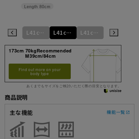
Length
80cm
L41cm/78cm
L41cm/80cm
L41cm/82cm
L41cm/84cm
L41cm/86cm
173cm 70kgRecommended
M39cm/84cm
Find out more on your
body type
あくまでもサイズをご検討いただく際の目安となります。
商品説明
主な機能
機能一覧