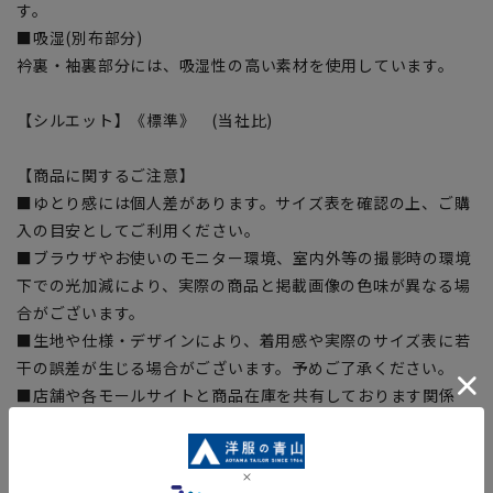
す。
■吸湿(別布部分)
衿裏・袖裏部分には、吸湿性の高い素材を使用しています。
【シルエット】《標準》 (当社比)
【商品に関するご注意】
■ゆとり感には個人差があります。サイズ表を確認の上、ご購
入の目安としてご利用ください。
■ブラウザやお使いのモニター環境、室内外等の撮影時の環境
下での光加減により、実際の商品と掲載画像の色味が異なる場
合がございます。
■生地や仕様・デザインにより、着用感や実際のサイズ表に若
干の誤差が生じる場合がございます。予めご了承ください。
■店舗や各モールサイトと商品在庫を共有しております関係
上、ご注文いただいたタイミングにより欠品が発生し、ご注文
を完了できない場合がございます。予めご了承ください。（お
急ぎ発送のご注文につきましても、ご注文のタイミングによっ