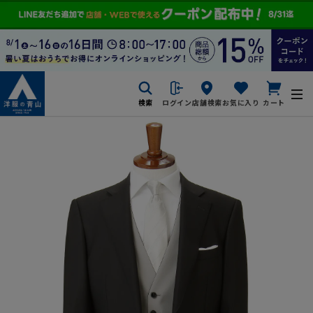
検索
ログイン
店舗検索
お気に入り
カート