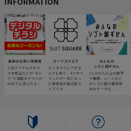
INFORMATION
最新のお買い得情報
スーツスクエア
みんなの
シゴト服ずかん
人気アイテムやおす
ビジネスウェアがな
すめ商品などの“おト
んでも揃う、4つのブ
12,000人以上の業界
ク“が満載のチラシが
ランドが一体となっ
や職種、シーンなど
Webでも見られる！
た新感覚の複合型ス
のシゴト服の着用傾
トアです
向をデータ化。