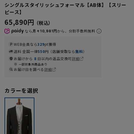
シングルスタイリッシュフォーマル【AB体】【スリー
ピース】
65,890円
なら
月々10,981円
から。分割手数料無料
WEB会員なら
329
pt獲得
送料 全国一律
550
円（店舗受取なら
無料
）
お届けから
8
日以内の返品交換可
詳細
一部対象外商品あり
お届け日を調べる
詳細
カラーを選択