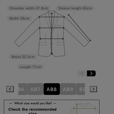
Shoulder width
47.8cm
Sleeve length
65cm
Width
58cm
Waist
52.5cm
Length
77cm
AB5
AB6
AB7
AB8
AB9
BE3
BE4
Check the recommended
size