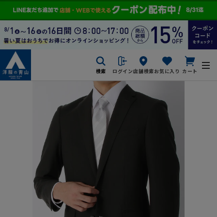
検索
ログイン
店舗検索
お気に入り
カート