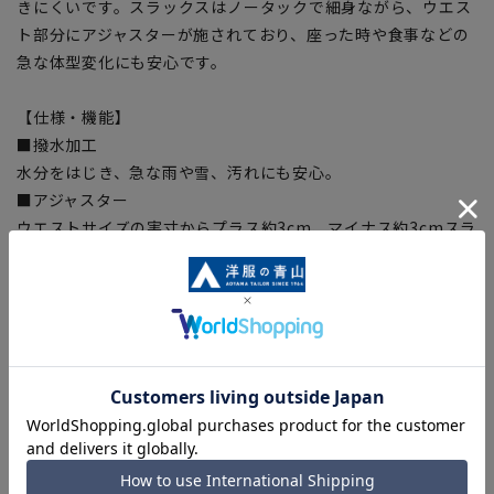
きにくいです。スラックスはノータックで細身ながら、ウエス
ト部分にアジャスターが施されており、座った時や食事などの
急な体型変化にも安心です。
【仕様・機能】
■撥水加工
水分をはじき、急な雨や雪、汚れにも安心。
■アジャスター
ウエストサイズの実寸からプラス約3cm、マイナス約3cmスラ
イドするアジャスターを採用。軽くてスムーズに可動し、ウエ
ストを楽に調整できます。
■喪服・礼服・夏喪服・夏礼服
【シルエット】《細め(スリム)》 (当社比)
【商品に関するご注意】
■商品画像はサンプルのため、色味やサイズ等の仕様に変更が
ある場合がございますので、予めご了承ください。