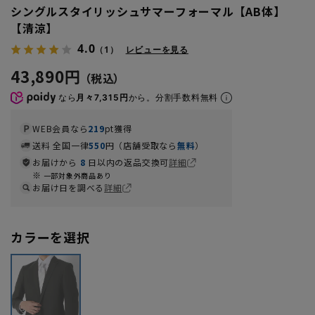
シングルスタイリッシュサマーフォーマル【AB体】
【清涼】
4.0
（1）
レビューを見る
43,890円
なら
月々7,315円
から。分割手数料無料
WEB会員なら
219
pt獲得
送料 全国一律
550
円（店舗受取なら
無料
）
お届けから
8
日以内の返品交換可
詳細
一部対象外商品あり
お届け日を調べる
詳細
カラーを選択