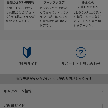
最新のお買い得情報
スーツスクエア
みんなの
シゴト服ずかん
人気アイテムやおす
ビジネスウェアがな
すめ商品などの“おト
んでも揃う、4つのブ
12,000人以上の業界
ク“が満載のチラシが
ランドが一体となっ
や職種、シーンなど
Webでも見られる！
た新感覚の複合型ス
のシゴト服の着用傾
トアです
向をデータ化。
ご利用ガイド
サポート・お問い合わせ
※税表記がないものはすべて税込み価格となります
キャンペーン情報
ご利用ガイド