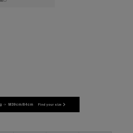
g
M39cm/84cm
Find your size