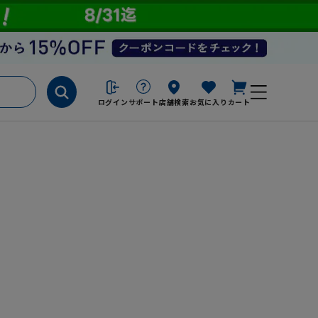
ログイン
サポート
店舗検索
お気に入り
カート