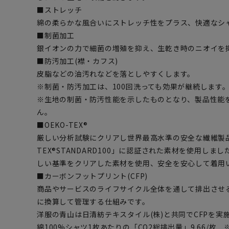
■ストレッチ
綿の柔らかな風合いにストレッチ性をプラス、快適なシ
■制菌加工
銀イオンの力で細菌の増殖を抑え、生乾き時のニオイを
■防汚加工(襟・カフス)
皮脂などの油汚れなどを落としやすくします。
※制菌・防汚加工は、100回洗っても効果が継続します。(
※生地の制菌・防汚性能を示したものとなり、製品性能
ん。
■OEKO-TEX®
厳しい分析試験にクリアし世界最高水準の安全な繊維製品
TEX®STANDARD100」に認証された素材を使用し
しい基準をクリアした素材を使用、安全を安心して着用
■カーボンフットプリント(CFP)
商品やサービスのライフサイクル全体を通して排出させる
に換算して管理する仕組みです。
洋服の青山は日清紡テキスタイル(株)と共同でCFPを実
綿100%シャツ1枚あたりの「CO2総排出量」9.66/枚 