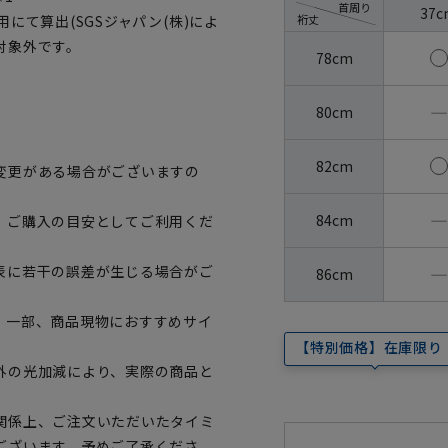
首周り
37c
裄丈
にて算出(SGSジャパン(株)によ
対象外です。
78cm
―
80cm
82cm
変更がある場合がございますの
―
84cm
、ご購入の目安としてご利用くだ
―
表に若干の誤差が生じる場合がご
86cm
。一部、商品現物におすすめサイ
【特別価格】在庫限り
外の光加減により、実際の商品と
関係上、ご注文いただいたタイミ
ございます。予めご了承くださ