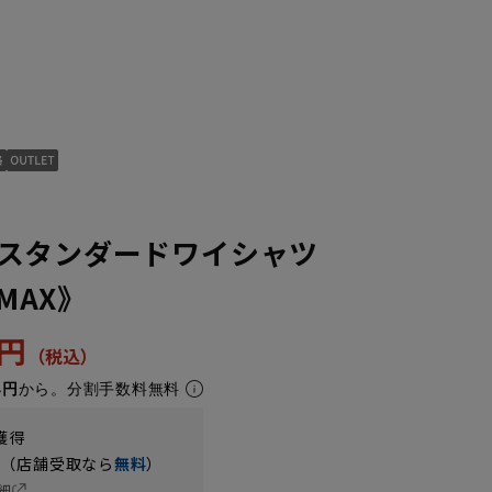
スタンダードワイシャツ
NMAX》
3円
4円
から。分割手数料無料
獲得
円（店舗受取なら
無料
）
細