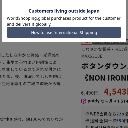
しなやかな質感・光沢感
を使用したしなやかな質感・光沢感の
MAXS310E
ッチ生地の心地よい伸縮性によ
ボタンダウン
工を施しているので汚れが付きに
《NON IRO
るため、夜、洗濯してしわを伸ば
た生地を専用の工場で型紙から縫
4,54
6,490円
なら
月々1,51
WEB会員なら
22
pt
安定性を誇り、綿100%でありなが
送料 全国一律
550
お届け日を調べる
詳