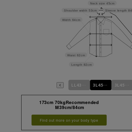
Neck size
45cm
Shoulder width
53cm
Sleeve length
8
Width
64cm
Waist
62cm
Length
82cm
L41cm/84cm
L41cm/86cm
LL43cm/82cm
LL43cm/86cm
3L45cm/84cm
3L45cm/88cm
173cm 70kgRecommended
M39cm/84cm
Find out more on your body type