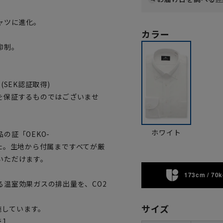
ャツに進化。
カラー
抑制。
SEK認証取得)
を保証するものではございませ
ホワイト
の証「OEKO-
ました。生地から付属まですべてが厳
いただけます。
173cm / 70k
温室効果ガスの排出量を、CO2
サイズ
施しています。
※1