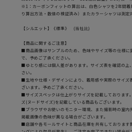
※1：カーボンフィットの算出は、白色シャツを2年間着用
り算出方法・数値の検証済み）またカラーシャツは測定
【シルエット】《標準》 (当社比)
【商品に関するご注意】
■商品画像はサンプルのため、色味やサイズ等の仕様に
で、予めご了承ください。
■ゆとり感には個人差があります。サイズ表を確認の上
さい。
■生地や仕様・デザインにより、着用感や実際のサイズ
ざいます。予めご了承ください。
■サイズスペックは仕上がりサイズを記載しております
ズ(ヌードサイズ)を記載している商品もございます。
■ブラウザやお使いのモニター環境、また撮影時の室内
掲載画像の色味が異なる場合がございます。
■店舗や各モールサイトと商品在庫を共有しております
ングにより欠品が発生し、ご注文を完了できない場合が