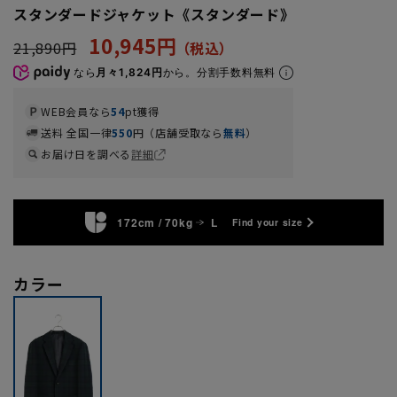
スタンダードジャケット《スタンダード》
10,945円
21,890円
なら
月々1,824円
から。分割手数料無料
WEB会員なら
54
pt獲得
送料 全国一律
550
円（店舗受取なら
無料
）
お届け日を調べる
詳細
172cm / 70kg
L
Find your size
カラー