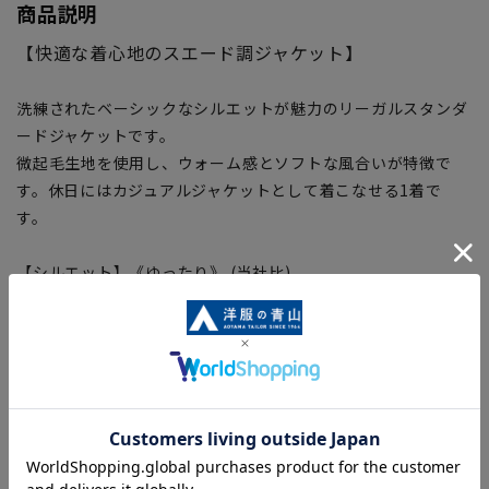
商品説明
【快適な着心地のスエード調ジャケット】
洗練されたベーシックなシルエットが魅力のリーガルスタンダ
ードジャケットです。
微起毛生地を使用し、ウォーム感とソフトな風合いが特徴で
す。休日にはカジュアルジャケットとして着こなせる1着で
す。
【シルエット】《ゆったり》 (当社比)
【商品に関するご注意】
■商品画像はサンプルのため、色味やサイズ等の仕様に変更が
ある場合がございますので、予めご了承ください。
■ゆとり感には個人差があります。サイズ表を確認の上、ご購
入の目安としてご利用ください。
■生地や仕様・デザインにより、着用感や実際のサイズ表に若