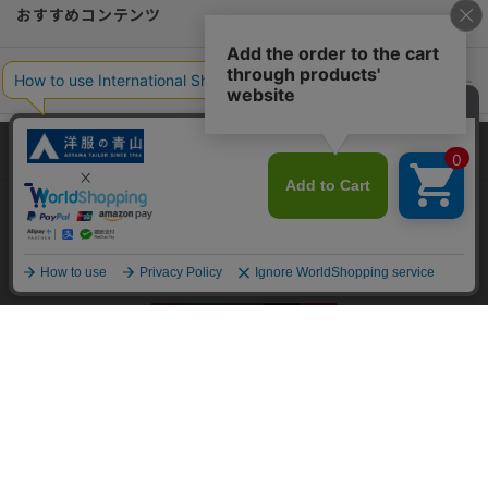
おすすめコンテンツ
ポリシー・企業情報
オーダースーツなら SHITATE
当サイトでは、快適な閲覧体験とコンテンツ改善のためにCookieを使用
しています。閲覧を続けることで、Cookieの使用に同意したものとみな
します。詳細については
プライバシーポリシー
をご確認ください。
OFFICIAL SNS
同意して閉じる