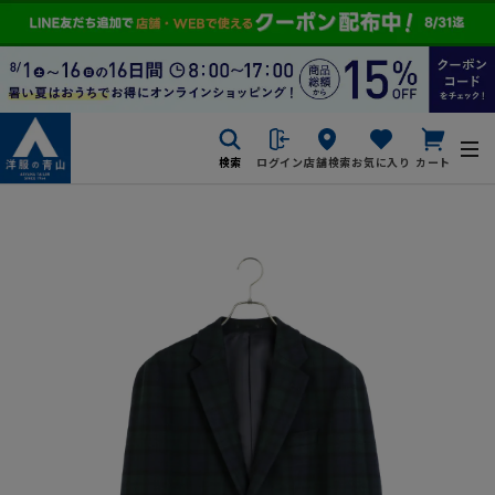
検索
ログイン
店舗検索
お気に入り
カート