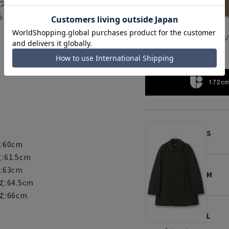
ソフト感・優れた形態回復性・軽快
らゆるものの着心地や使い心地を
ベー
ブラック
172cm
S
:60cm
:61.5cm
:63cm
M
丈:64.5cm
丈:66cm
L