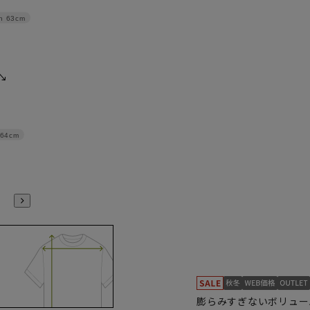
h
63cm
64cm
膨らみすぎないボリュー