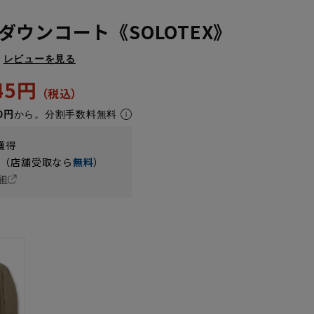
ダウンコート《SOLOTEX》
レビューを見る
445円
0円
から。分割手数料無料
獲得
円（店舗受取なら
無料
）
細