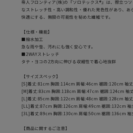
帝人フロンティア(株)の『ソロテックス®』は、際立つ
なストレッチ性・高い調和性・優れた発色性があり、あ
快適にする、無限の可能性を秘めた繊維です。
【仕様・機能】
■撥水加工
急な雨や雪、汚れにも強く安心です。
■2WAYストレッチ
タテ・ヨコの2方向に伸びる収縮性で着心地抜群
【サイズスペック】
[S]着丈:81cm 胸囲:114cm 肩幅:46cm 裾囲:120cm 袖丈
[M]着丈:83cm 胸囲:118cm 肩幅:47cm 裾囲:124cm 袖丈
[L]着丈:85cm 胸囲:122cm 肩幅:48cm 裾囲:128cm 袖丈
[LL]着丈:87cm 胸囲:126cm 肩幅:49cm 裾囲:132cm 袖
[3L]着丈:89cm 胸囲:130cm 肩幅:50cm 裾囲:136cm 袖
【商品に関するご注意】