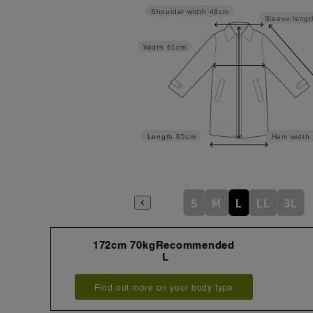
Shoulder width
48cm
Sleeve lengt
Width
61cm
Length
85cm
Hem width
S
M
L
LL
3L
172cm 70kgRecommended
L
Find out more on your body type