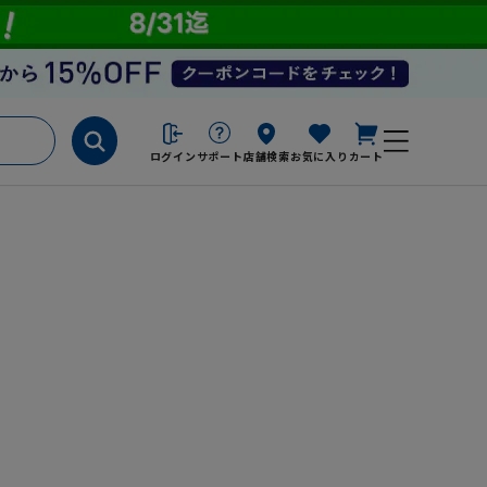
ログイン
サポート
店舗検索
お気に入り
カート