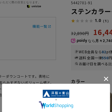
いただく際の目安となります。
5442701-91
ステンカラー
1.0
（1）
機能一覧
16,
32,890円
なら
月々2,74
WEB会員なら
82
pt
送料 全国一律
550
お届け日を調べる
詳
ラーダウンコートです。表地に
カラー
で膨らみすぎないボリューム感と、
トに仕上がりました。撥水加工生
用いただけるオススメの1着です。