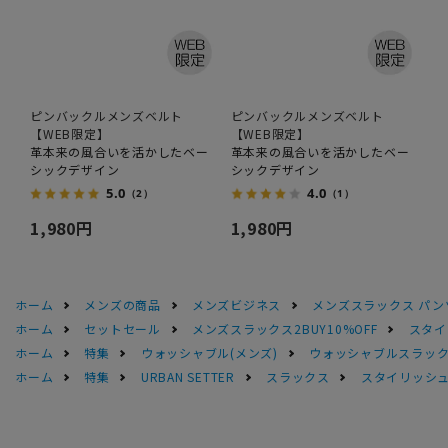
ピンバックルメンズベルト
ピンバックルメンズベルト
【WEB限定】
【WEB限定】
革本来の風合いを活かしたベー
革本来の風合いを活かしたベー
シックデザイン
シックデザイン
5.0
4.0
（2）
（1）
1,980円
1,980円
ホーム
メンズの商品
メンズビジネス
メンズスラックス パン
ホーム
セットセール
メンズスラックス2BUY10%OFF
スタイ
ホーム
特集
ウォッシャブル(メンズ)
ウォッシャブルスラック
ホーム
特集
URBAN SETTER
スラックス
スタイリッシュス