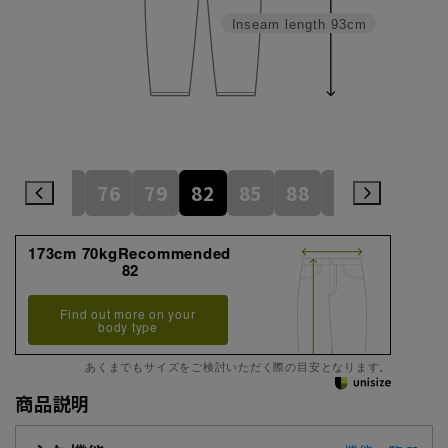
Inseam length
93cm
73
76
79
82
85
88
91
94
173cm 70kgRecommended
82
Find out more on your
body type
あくまでもサイズをご検討いただく際の目安となります。
商品説明