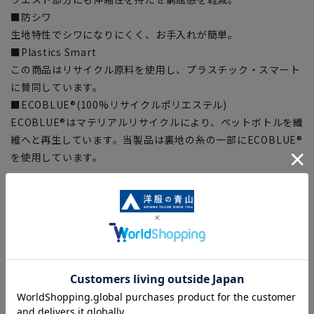
■防シワ
生地特性でシワになりにくく、お手入れが簡単。
■Plastics Smart
この商品はリサイクル原料を使用し、プラスチック・スマート
に賛同しています。
■ECOBLUE®(100%リサイクルポリエステル)
ECOBLUE®はマテリアルリサイクルにより、ペットボトルを繊
維へと再生しています。当製品は裏地の糸の一部にECOBLUE®
を使用しています。
【シルエット】《細め(スリム》(当社比)
■こちらの商品はご購入時またはご購入後の裾上げが必要な商
品となります。裾上げテープは当サイトでご購入いただけま
す。
裾上げテープ:
SUSOTAPE010
※こちらの商品は在庫切れの場合がございます。