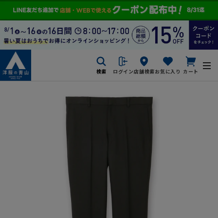
検索
ログイン
店舗検索
お気に入り
カート