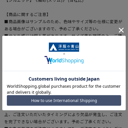
【商品に関するご注意】
■商品画像はサンプルのため、色味やサイズ等の仕様に変更が
ある場合がございますので、予めご了承ください。
■ゆとり感には個人差があります。サイズ表を確認の上、ご購
入の目安としてご利用ください。
■生地や仕様・デザインにより、着用感や実際のサイズ表に若
干の誤差が生じる場合がございます。予めご了承ください。
■サイズスペックは仕上がりサイズを記載しております。一
部、商品現物におすすめサイズ(ヌードサイズ)を記載している
商品もございます。
■ブラウザやお使いのモニター環境、また撮影時の室内外の光
加減により、実際の商品と掲載画像の色味が異なる場合がござ
います。
■店舗や各モールサイトと商品在庫を共有しております関係
上、ご注文いただいたタイミングにより欠品が発生し、ご注文
を完了できない場合がございます。予めご了承ください。