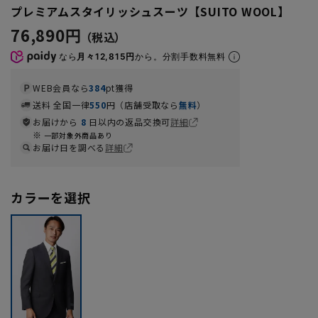
プレミアムスタイリッシュスーツ【SUITO WOOL】
76,890円
なら
月々12,815円
から。分割手数料無料
WEB会員なら
384
pt獲得
送料 全国一律
550
円（店舗受取なら
無料
）
お届けから
8
日以内の返品交換可
詳細
一部対象外商品あり
お届け日を調べる
詳細
カラーを選択