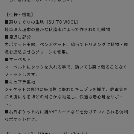
【仕様・機能】
■選りすぐりの生地《SUITO WOOL》
岐阜県大垣市の豊かな伏流水によって作られた毛織物
■見返し部分
内ポケット玉縁、ペンポケット、脇当てトリミングに植物・環
境を連想させるグリーンを使用。
■マーベルト
マーベルトにタックを入れる事で、動いても突っ張ることなく
フィットします。
■キュプラ裏地
ジャケットの裏地に吸湿性に優れたキュプラを採用、静電気を
抑え虜になるほどの滑らかな袖通し、快適な着心地をサポー
ト。
■右外ポケット内に鍵やICカードなどを分けていれられる便利
なポケット付き。
【シルエット】《細め(スリム)》 (当社比)