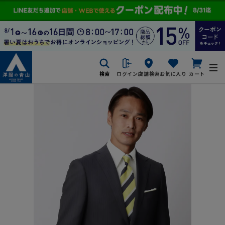
検索
ログイン
店舗検索
お気に入り
カート