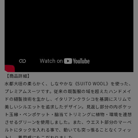
【商品詳細】
水都大垣の柔らかく、しなやかな《SUITO WOOL》を使った、
プレミアムスーツです。従来の既製服の域を超えたハンドメイ
ドの縫製技術を生かし、イタリアンクラシコを基調にスリムで
美しいシルエットを追求したデザイン。見返し部分の内ポケッ
ト玉縁・ペンポケット・脇当てトリミングに植物・環境を連想
させるグリーンを使用しました。また、ウエスト部分のマーベ
ルトにタックを入れる事で、動いても突っ張ることなくフィッ
トし、着用感にもこだわりました。