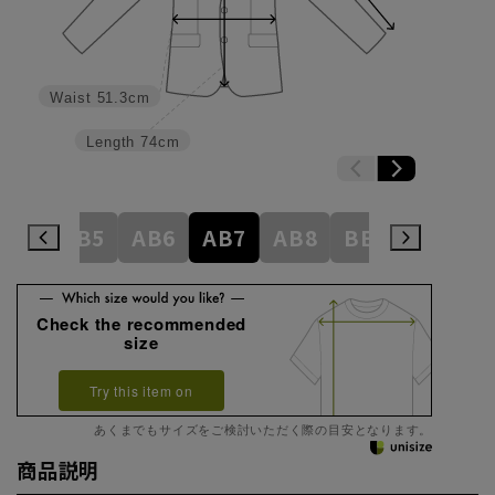
Waist
51.3cm
Length
74cm
AB4
AB5
AB6
AB7
AB8
BE3
BE4
Check the recommended
size
Try this item on
あくまでもサイズをご検討いただく際の目安となります。
商品説明