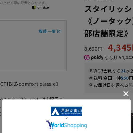
いただく際の目安となります。
スタイリッシ
《ノータック
部店舗限定》
機能一覧
4,34
8,690円
なら
月々1,44
WEB会員なら
21
pt
送料 全国一律
550
-comfort classic】
お届け日を調べる
詳
ンツです。ウエストにはお腹周り
カラー
しました。さらに足の動きを考慮
くはき心地の良い快適なスラック