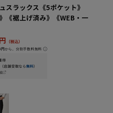
ュスラックス《5ポケット》
》《裾上げ済み》《WEB・一
5円
8円
から。分割手数料無料
獲得
円（店舗受取なら
無料
）
細