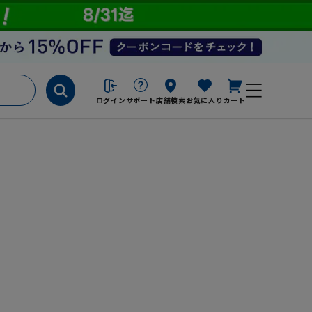
ログイン
サポート
店舗検索
お気に入り
カート