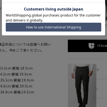
、お腹周りの窮屈感を軽減。
クリーンまで対応。
ネイ
チャコール
補正料金については店舗へお問い
173cm
せん、予めご了承ください。
3.3cm 裾幅:18.5cm
M
4.2cm 裾幅:19.0cm
35.1cm 裾幅:19.0cm
6.0cm 裾幅:19.5cm
L
36.9cm 裾幅:19.5cm