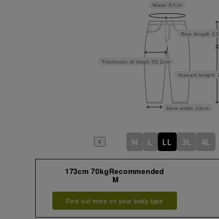
Waist
87cm
Rise length
23
Thickness of thigh
35.1cm
Inseam length
Hem width
19cm
M
L
LL
3L
4L
173cm 70kgRecommended
M
Find out more on your body type