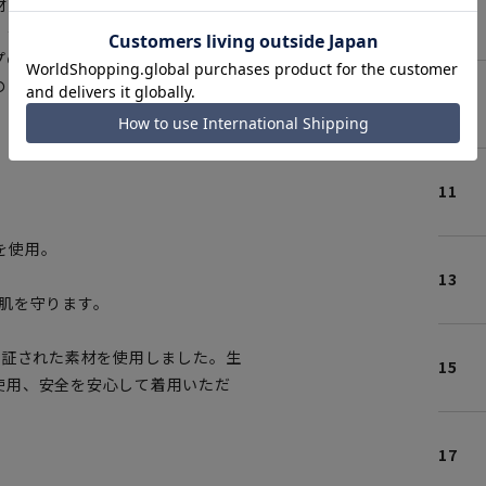
材での着用感の良さや、胸元お腹
07
、安心して着用していただけま
プのため、いつでも清潔に着用い
のお手入れも簡単です。
09
ブルー
11
を使用。
13
肌を守ります。
認証された素材を使用しました。生
15
使用、安全を安心して着用いただ
17