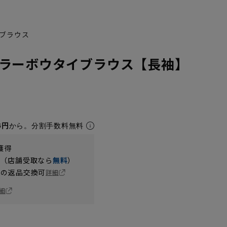
ブラウス
ラーボウタイブラウス【長袖】
6円
から。分割手数料無料
獲得
円（店舗受取なら
無料
）
の返品交換可
詳細
細