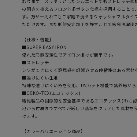
わります。スッキリとしたシルエットでもストレッチ素
の開きを抑えるフロント多ボタン仕様を採用することで
す。万が一汚れてもご家庭で洗えるウォッシャブルタイ
ただけます。また形態安定加工を施すことで家庭洗濯後
【仕様・機能】
■SUPER EASY IRON
優れた形態安定性でアイロン掛けが簡単です。
■ストレッチ
シワができにくく窮屈感を軽減させる伸縮性のある素材
■透けにくい生地
特殊な透けにくい糸を使用、UVカット機能で紫外線から
■OEKO-TEX(エコテックス)
繊維製品の国際的な安全基準であるエコテックス(R)に
地から付属まですべてが厳しい基準をクリアした素材を
けます。
【カラーバリエーション商品】