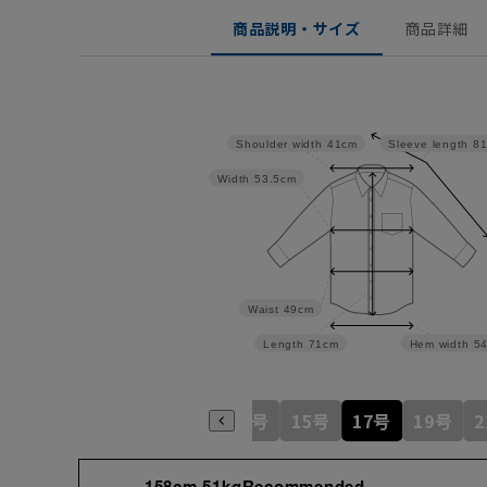
商品説明・サイズ
商品詳細
Shoulder width
41cm
Sleeve length
8
Width
53.5cm
Waist
49cm
Length
71cm
Hem width
5
5号
7号
9号
11号
13号
15号
17号
19号
158cm 51kgRecommended