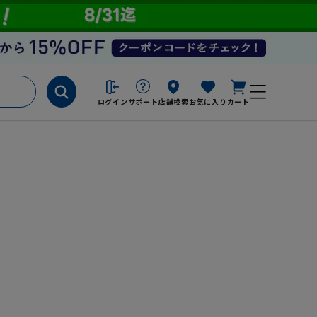
ログイン
サポート
店舗検索
お気に入り
カート