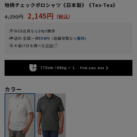
地柄チェックポロシャツ《日本製》《Tex-Tea》
2,145円
4,290円
WEB会員なら
10
pt獲得
送料 全国一律
550
円（店舗受取なら
無料
）
お届け日を調べる
詳細
172cm / 69kg
L
Find your size
カラー