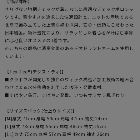
【商品詳細】
さりげない地柄チェックが着こなしに最適なチェックポロシャ
ツです。着やすさを追求した快適設計と、ニットの産地である
北陸で編み立てした上質な襟を採用、安心・信頼にこだわった
日本縫製。吸汗速乾により、サラッとした着心地が汗ばむ季節
に心地良いオススメの1着です。
※こちらの商品は消臭効果のあるデオドラントネームを使用し
ています。
【Tex-Tea®(テクス・ティ)】
■クラボウが開発した独自のウィック構造と加工技術の組み合
わせによる水分移動を利用した吸汗・発散素材。
■すばやい吸汗、すばやい発散。いつもサラサラ肌ざわり。
【サイズスペック(仕上りサイズ)】
[M]身丈:71cm 身幅:53cm 肩幅:47cm 袖丈:24cm
[L]身丈:73cm 身幅:55cm 肩幅:48cm 袖丈:25cm
[LL]身丈:75cm 身幅:57cm 肩幅:49cm 袖丈:26cm