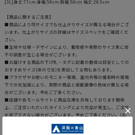
[3L]身丈:77cm 身幅:59cm 肩幅:50cm 袖丈:26.5cm
【商品に関するご注意】
■商品により同サイズでも仕上がりサイズが異なる場合がござ
います。仕上がりサイズの詳細はサイズスペックをご確認くだ
さい。
■生地や仕様・デザインにより、着用感や実際のサイズ表に若
干の誤差が生じる場合がございます。
■お届けする商品の下げ札・タグに記載の数値は目安としての
おすすめサイズ(体の寸法)を表記してる物もあります。
■ブラウザやお使いのモニター環境、室内外等の撮影時の環境
下での光加減により、実際の商品と掲載画像の色味が異なる場
合がございます。予めご了承ください。
■店舗や各モールサイトと商品在庫を共有しております関係
上、ご注文いただいたタイミングにより欠品が発生し、ご注文
を完了できない場合がございます。予めご了承ください。(お
急ぎ発送のご注文につきましても、ご注文のタイミングによっ
てはお急ぎ発送サービスを選択できない場合がございます。)