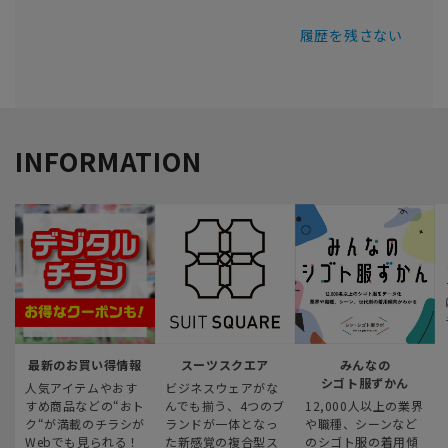
履歴を残さない
INFORMATION
最新のお買い得情報
スーツスクエア
みんなの
シゴト服ずかん
人気アイテムやおす
ビジネスウェアがな
すめ商品などの“おト
んでも揃う、4つのブ
12,000人以上の業界
ク“が満載のチラシが
ランドが一体となっ
や職種、シーンなど
Webでも見られる！
た新感覚の複合型ス
のシゴト服の着用傾