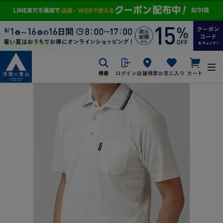
検索
ログイン
店舗検索
お気に入り
カート