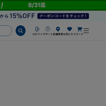
ログイン
サポート
店舗検索
お気に入り
カート