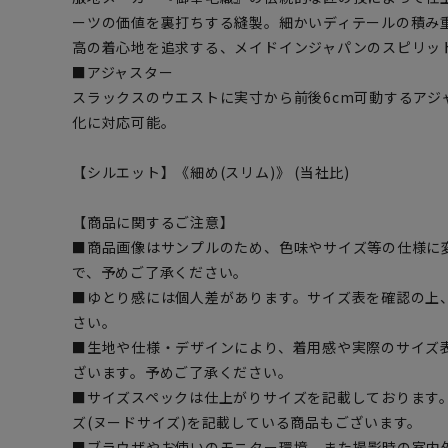
ーツの価値を裏打ちする縫製。細かいディテールの積み
高の着心地を追求する、メイドインジャパンのスピリッ
■アジャスター
スラックスのウエストに実寸から前後6cm可動するアジ
化に対応可能。
【シルエット】《細め(スリム)》 (当社比)
【商品に関するご注意】
■商品画像はサンプルのため、色味やサイズ等の仕様に
で、予めご了承ください。
■ゆとり感には個人差があります。サイズ表を確認の上
さい。
■生地や仕様・デザインにより、着用感や実際のサイズ
ざいます。予めご了承ください。
■サイズスペックは仕上がりサイズを記載しております
ズ(ヌードサイズ)を記載している商品もございます。
■ブラウザやお使いのモニター環境、また撮影時の室内