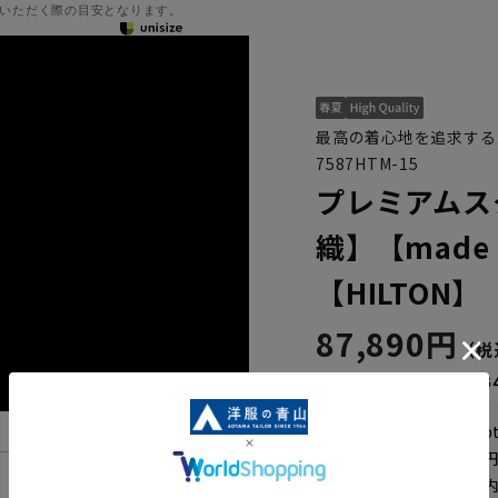
いただく際の目安となります。
最高の着心地を追求する
7587HTM-15
プレミアムス
織】【made i
【HILTON】
87,890円
なら
月々14,6
WEB会員なら
439
p
送料 全国一律
550
お届けから
8
日以内
機能一覧