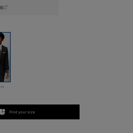
細
ビー
Find your size