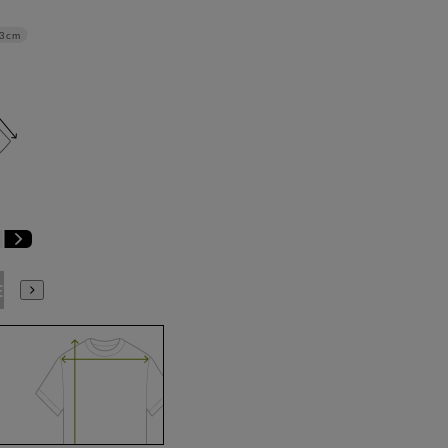
3cm
E3
BE4
BE5
BE6
BE7
BE8
YA4
YA5
YA6