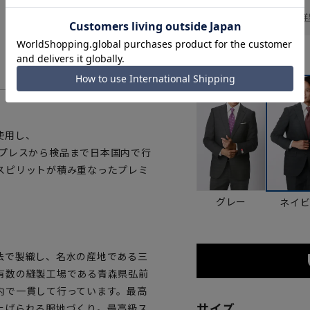
一部対象外商品あり
お届け日を調べる
詳
カラー
使用し、
て 5:プレスから検品まで日本国内で行
スピリットが積み重なったプレミ
グレー
ネイ
法で製織し、名水の産地である三
有数の縫製工場である青森県弘前
内で一貫して行っています。最高
サイズ
上げられる服地づくり。最高級ス