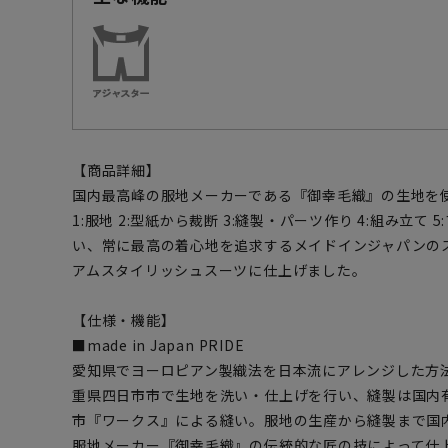
【商品詳細】
国内最高峰の服地メーカーである『御幸毛織』の生地を
1:服地 2:型紙から裁断 3:縫製・パーツ作り 4:組み立
い、常に最高の着心地を追求するメイドインジャパンの
アムスタイリッシュスーツに仕上げました。
【仕様・機能】
■made in Japan PRIDE
愛知県でヨーロピアン製織法を日本流にアレンジした方
重県四日市市で生地を洗い・仕上げを行い、縫製は国内
市『ワークス』による縫い。服地の生産から縫製まで国
服地メーカー『御幸毛織』の伝統的な匠の技によって仕