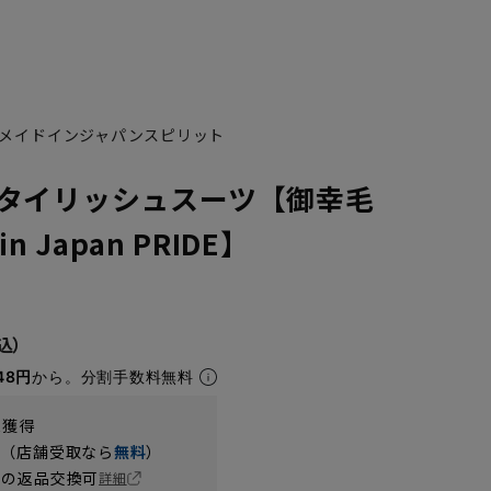
メイドインジャパンスピリット
タイリッシュスーツ【御幸毛
n Japan PRIDE】
48円
から。分割手数料無料
t獲得
円（店舗受取なら
無料
）
の返品交換可
詳細