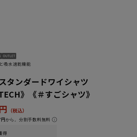
と吸水速乾機能
スタンダードワイシャツ
3L45cm/88cm
4L47cm/84cm
4L47cm/88cm
5L49cm/84cm
5L49cm/88cm
LL43cm/80cm
ONTECH》《＃すごシャツ》
3円
7円
から。分割手数料無料
獲得