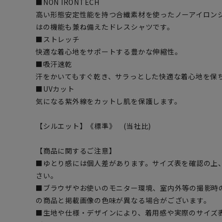
■NON IRONTECH
高い形態安定性能を持つ合繊素材を使ったノーアイロン
はの機能も兼ね備えたドレスシャツです。
■ストレッチ
快適な着心地をサポートする豊かな伸縮性。
■吸汗速乾
汗をかいてもすぐ乾き、サラっとした快適な着心地を保
■UVカット
気になる紫外線をカットし肌を保護します。
【シルエット】《標準》 (当社比)
【商品に関するご注意】
■ゆとり感には個人差があります。サイズ表を確認の上
さい。
■ブラウザやお使いのモニター環境、室内外等の撮影時
の商品と掲載画像の色味が異なる場合がございます。
■生地や仕様・デザインにより、着用感や実際のサイズ