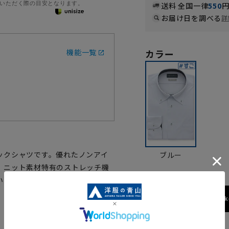
いただく際の目安となります。
送料 全国一律
550
お届け日を調べる
詳
機能一覧
カラー
ックシャツです。優れたノンアイ
ブルー
。ニット素材特有のストレッチ機
い、オススメのノンアイロンシャ
173cm / 70k