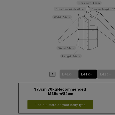
Neck size
41cm
Shoulder width
49cm
Sleeve length
8
Width
58cm
Waist
54cm
Length
80cm
m
L41cm/76cm
M39cm/88cm
L41cm/78cm
L41cm/80cm
L41cm/82cm
L41cm/84cm
173cm 70kgRecommended
M39cm/84cm
Find out more on your body type