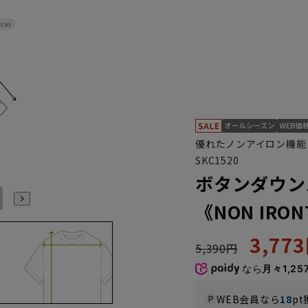
2cm
優れたノンアイロン機能
SKC1520
ボタンダウン
L41cm/86cm
L41cm/88cm
LL43cm/82cm
LL43cm/86cm
LL43cm/88cm
3L45cm/84cm
《NON IR
3,77
5,390円
なら
月々1,25
WEB会員なら
18
pt