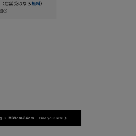
円（店舗受取なら
無料
）
細
g
M39cm/84cm
Find your size