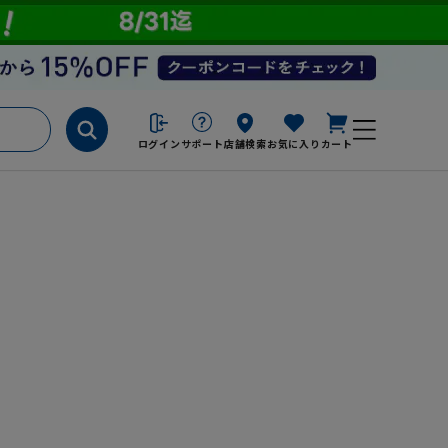
ログイン
サポート
店舗検索
お気に入り
カート