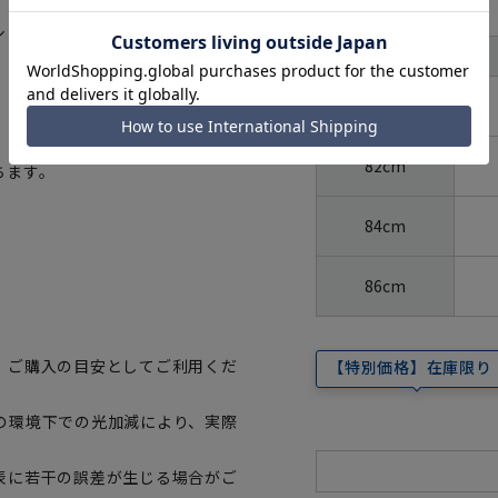
サイズ
シャツ。進化した合成繊維ならで
首周り
裄丈
80cm
82cm
ちます。
84cm
86cm
、ご購入の目安としてご利用くだ
【特別価格】在庫限り
の環境下での光加減により、実際
表に若干の誤差が生じる場合がご