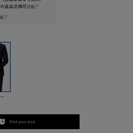
の返品交換可
詳細
細
ビー
Find your size