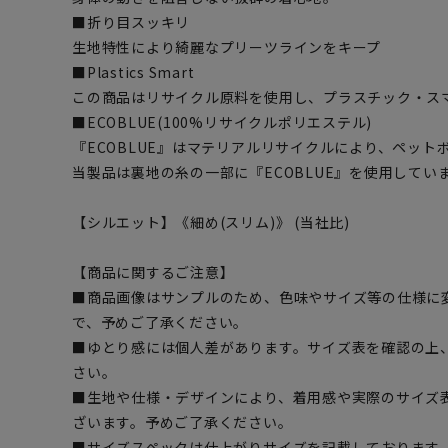
■折り目スッキリ
生地特性により綺麗なプリーツラインをキープ
■Plastics Smart
この商品はリサイクル原料を使用し、プラスチック・ス
■ECOBLUE(100%リサイクルポリエステル)
『ECOBLUE』はマテリアルリサイクルにより、ペッ
当製品は裏地の糸の一部に『ECOBLUE』を使用してい
【シルエット】《細め(スリム)》 (当社比)
【商品に関するご注意】
■商品画像はサンプルのため、色味やサイズ等の仕様に
で、予めご了承ください。
■ゆとり感には個人差があります。サイズ表を確認の上
さい。
■生地や仕様・デザインにより、着用感や実際のサイズ
ざいます。予めご了承ください。
■サイズスペックは仕上がりサイズを記載しております