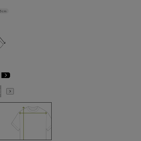
.5cm
E3
BE4
BE5
BE6
BE7
BE8
BE9
YA4
YA5