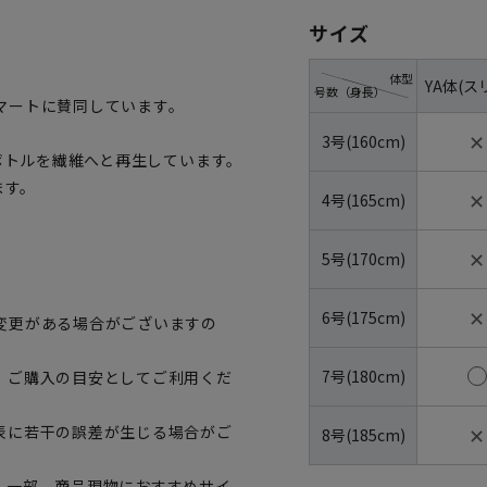
サイズ
体型
YA体(ス
号数（身長）
マートに賛同しています。
✕
3号(160cm)
トボトルを繊維へと再生しています。
ます。
✕
4号(165cm)
✕
5号(170cm)
✕
6号(175cm)
変更がある場合がございますの
7号(180cm)
、ご購入の目安としてご利用くだ
✕
表に若干の誤差が生じる場合がご
8号(185cm)
。一部、商品現物におすすめサイ