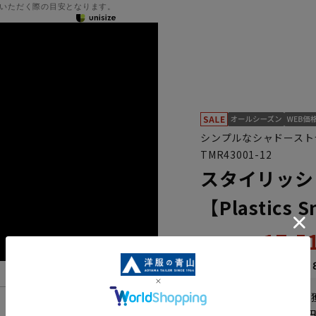
いただく際の目安となります。
シンプルなシャドースト
TMR43001-12
スタイリッシ
【Plastics 
17,
21,890円
なら
月々2,91
WEB会員なら
87
pt
機能一覧
送料 全国一律
550