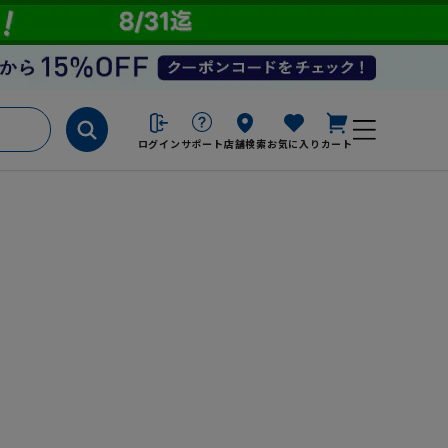
ログイン
サポート
店舗検索
お気に入り
カート