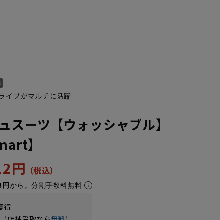
ライプがマルチに活躍
ュスーツ【ウォッシャブル】
Smart】
512円
8円
から。分割手数料無料
獲得
円（店舗受取なら
無料
）