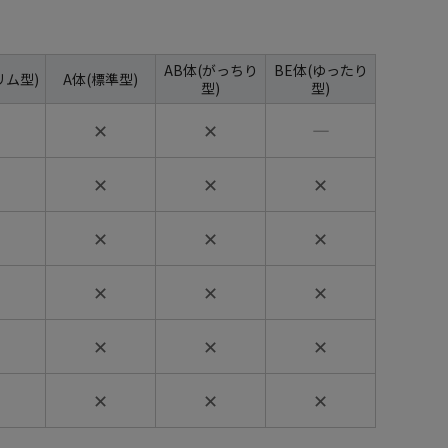
AB体(がっちり
BE体(ゆったり
リム型)
A体(標準型)
型)
型)
✕
✕
―
✕
✕
✕
✕
✕
✕
✕
✕
✕
✕
✕
✕
✕
✕
✕