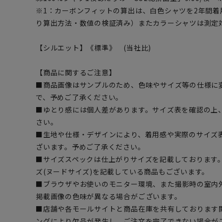
※1：カーボンフィットの算出は、白色シャツを2年間着用
り算出方法・数値の検証済み）またカラーシャツは測定
【シルエット】《標準》 (当社比)
【商品に関するご注意】
■商品画像はサンプルのため、色味やサイズ等の仕様に
で、予めご了承ください。
■ゆとり感には個人差があります。サイズ表を確認の上
さい。
■生地や仕様・デザインにより、着用感や実際のサイズ
ざいます。予めご了承ください。
■サイズスペックは仕上がりサイズを記載しております
ズ(ヌードサイズ)を記載している商品もございます。
■ブラウザやお使いのモニター環境、また撮影時の室内
掲載画像の色味が異なる場合がございます。
■店舗や各モールサイトと商品在庫を共有しております
ングにより欠品が発生し、ご注文を完了できない場合が