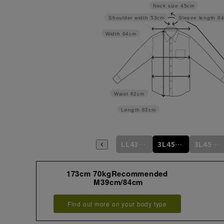
Neck size
45cm
Shoulder width
53cm
Sleeve length
8
Width
64cm
Waist
62cm
Length
82cm
L41cm/84cm
L41cm/86cm
LL43cm/82cm
LL43cm/86cm
3L45cm/84cm
3L45cm/88cm
173cm 70kgRecommended
M39cm/84cm
Find out more on your body type