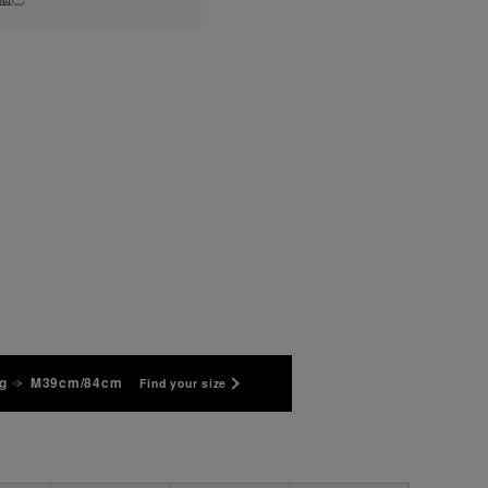
g
M39cm/84cm
Find your size