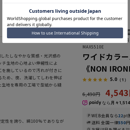
洗って干してそのまま着
MAXS510E
ワイドカラー
を使用したしなやかな質感・光沢感の
ッチ生地の心地よい伸縮性によ
《NON IRO
工を施しているので汚れが付きに
るため、夜、洗濯してしわを伸ば
5.0
（1）
た生地を専用の工場で型紙から縫
4,54
6,490円
なら
月々1,51
WEB会員なら
22
pt
安定性を誇り、綿100%でありなが
送料 全国一律
550
お届け日を調べる
詳