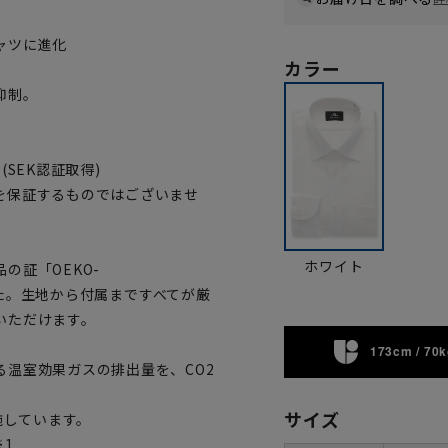
ャツに進化
カラー
抑制。
SEK認証取得)
を保証するものではございませ
ホワイト
の証「OEKO-
ました。生地から付属まですべてが厳
いただけます。
173cm / 70k
温室効果ガスの排出量を、CO2
サイズ
施しています。
※1