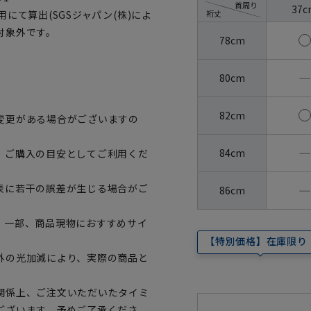
首周り
37c
裄丈
にて算出(SGSジャパン(株)によ
対象外です。
78cm
―
80cm
82cm
変更がある場合がございますの
―
84cm
、ご購入の目安としてご利用くだ
―
表に若干の誤差が生じる場合がご
86cm
。一部、商品現物におすすめサイ
【特別価格】在庫限り
外の光加減により、実際の商品と
関係上、ご注文いただいたタイミ
ございます。予めご了承くださ