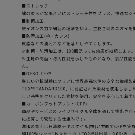
■ストレッチ
綿の柔らかな風合いにストレッチ性をプラス、快適なシ
■制菌加工
銀イオンの力で細菌の増殖を抑え、生乾き時のニオイを
■防汚加工(衿・カフス)
皮脂などの油汚れなどを落としやすくします。
※制菌・防汚加工は、100回洗っても効果が継続します。(
※生地の制菌・防汚性能を示したものとなり、製品性能
ん。
■OEKO-TEX®
厳しい分析試験にクリアし世界最高水準の安全な繊維製品
TEX®STANDARD100」に認証された素材を使用し
しい基準をクリアした素材を使用、安全を安心して着用
■カーボンフットプリント(CFP)
商品やサービスのライフサイクル全体を通して排出させる
に換算して管理する仕組みです。
洋服の青山は日清紡テキスタイル(株)と共同でCFPを実
綿100%シャツ1枚あたりの「CO2総排出量」9.66/枚 