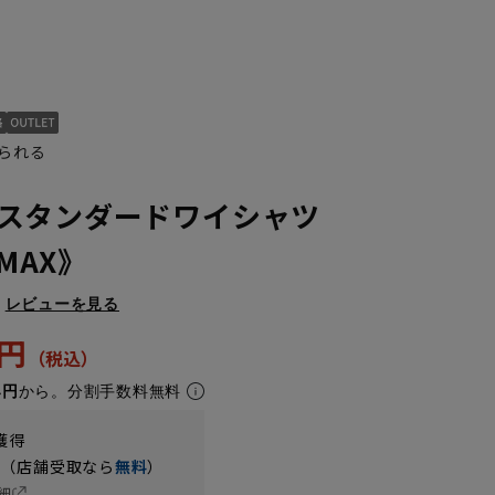
られる
スタンダードワイシャツ
NMAX》
レビューを見る
3円
4円
から。分割手数料無料
獲得
円（店舗受取なら
無料
）
細