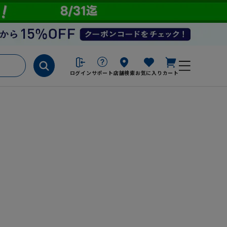
ログイン
サポート
店舗検索
お気に入り
カート