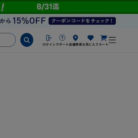
ログイン
サポート
店舗検索
お気に入り
カート