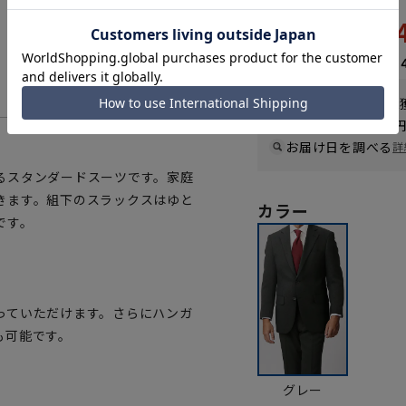
10,
21,890円
なら
月々1,82
WEB会員なら
54
pt
送料 全国一律
550
お届け日を調べる
詳
るスタンダードスーツです。家庭
きます。組下のスラックスはゆと
カラー
です。
っていただけます。さらにハンガ
も可能です。
グレー