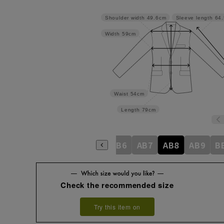
Shoulder width
49.6cm
Sleeve length
64
Width
59cm
Waist
54cm
Length
79cm
AB2
AB3
AB4
AB5
AB6
AB7
AB8
AB9
B
Check the recommended size
Try this item on