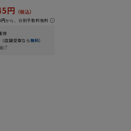
945円
4円
から。分割手数料無料
獲得
円（店舗受取なら
無料
）
細