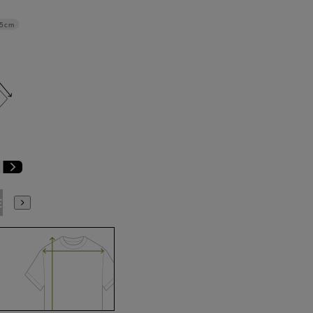
.5cm
E1
BE2
BE3
BE4
BE5
BE6
BE7
BE8
BE9