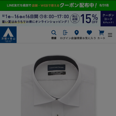
検索
ログイン
店舗検索
お気に入り
カート