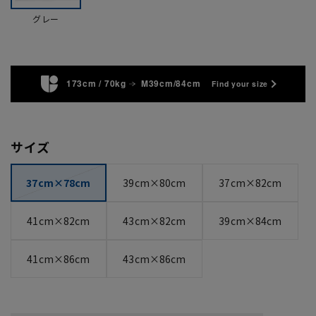
グレー
173cm / 70kg
M39cm/84cm
Find your size
サイズ
37cm×78cm
39cm×80cm
37cm×82cm
41cm×82cm
43cm×82cm
39cm×84cm
41cm×86cm
43cm×86cm