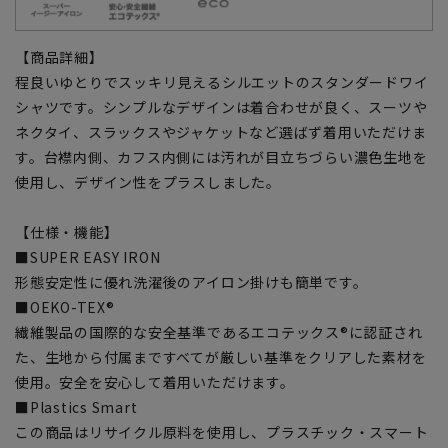
【商品詳細】
程良いゆとりでスッキリ見えるシルエットのスタンダードワイ
シャツです。シンプルなデザインは着合わせが良く、スーツや
ネクタイ、スラックスやジャケットなど選ばず着用いただけま
す。台襟内側、カフス内側には汚れが目立ちづらい濃色生地を
使用し、デザイン性をプラスしました。
【仕様・機能】
■SUPER EASY IRON
形態安定性に優れ洗濯後のアイロン掛けも簡単です。
■OEKO-TEX®
繊維製品の国際的な安全基準であるエコテックス®に認証され
た、生地から付属まですべてが厳しい基準をクリアした素材を
使用。安全を安心して着用いただけます。
■Plastics Smart
この商品はリサイクル原料を使用し、プラスチック・スマート