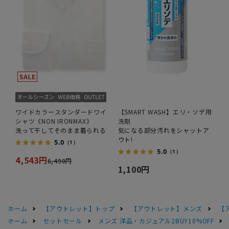
ワイドカラースタンダードワイ
【SMART WASH】エリ・ソデ用
シャツ《NON IRONMAX》
洗剤
洗って干してそのまま着られる
気になる部分汚れをシャットア
ウト!
5.0
（1）
5.0
（1）
4,543円
6,490円
1,100円
ホーム
【アウトレット】トップ
【アウトレット】メンズ
【
ホーム
セットセール
メンズ 洋品・カジュアル2BUY10%OFF