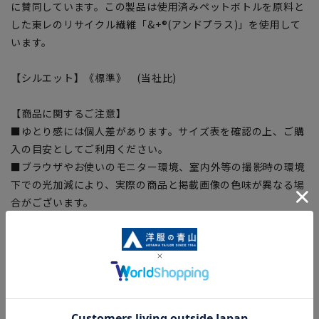
に賛同しています。この製品は使用済みペットボトルを原料と
した東レのリサイクル繊維「&+®(アンドプラス)」を使用して
います。
【シルエット】《標準》 (当社比)
【商品に関するご注意】
■ゆとり感には個人差があります。サイズ表を確認の上、ご購
入の目安としてご利用ください。
■ブラウザやお使いのモニター環境、室内外等の撮影時の環境
下での光加減により、実際の商品と掲載画像の色味が異なる場
合がございます。
■生地や仕様・デザインにより、着用感や実際のサイズ表に若
干の誤差が生じる場合がございます。予めご了承ください。
■店舗や各モールサイトと商品在庫を共有しております関係
上、ご注文いただいたタイミングにより欠品が発生し、ご注文
を完了できない場合がございます。予めご了承ください。（お
急ぎ発送のご注文につきましても、ご注文のタイミングによっ