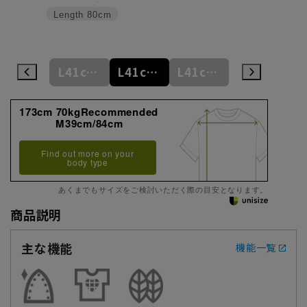
Length
80cm
L41cm/78cm
L41cm/80cm
L41cm/82cm
L41cm/84cm
L41cm/86cm
173cm 70kgRecommended
M39cm/84cm
Find out more on your
body type
あくまでもサイズをご検討いただく際の目安となります。
商品説明
主な機能
機能一覧