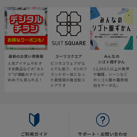
最新のお買い得情報
スーツスクエア
みんなの
シゴト服ずかん
人気アイテムやおす
ビジネスウェアがな
すめ商品などの“おト
んでも揃う、4つのブ
12,000人以上の業界
ク“が満載のチラシが
ランドが一体となっ
や職種、シーンなど
Webでも見られる！
た新感覚の複合型ス
のシゴト服の着用傾
トアです
向をデータ化。
ご利用ガイド
サポート・お問い合わせ