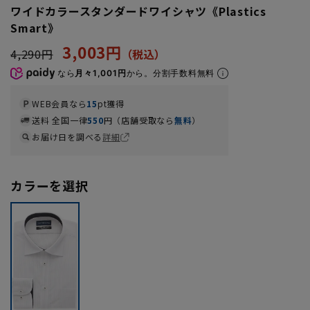
ワイドカラースタンダードワイシャツ《Plastics
Smart》
3,003円
4,290円
なら
月々1,001円
から。分割手数料無料
WEB会員なら
15
pt獲得
送料 全国一律
550
円（店舗受取なら
無料
）
お届け日を調べる
詳細
カラーを選択