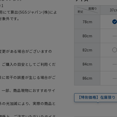
※1
首周り
37c
裄丈
にて算出(SGSジャパン(株)によ
対象外です。
78cm
―
80cm
82cm
変更がある場合がございますの
―
84cm
、ご購入の目安としてご利用くだ
―
表に若干の誤差が生じる場合がご
86cm
。一部、商品現物におすすめサイ
【特別価格】在庫限り
外の光加減により、実際の商品と
関係上、ご注文いただいたタイミ