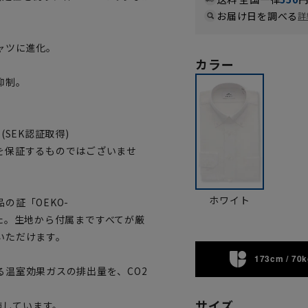
お届け日を調べる
詳
ャツに進化。
カラー
抑制。
SEK認証取得)
を保証するものではございませ
ホワイト
の証「OEKO-
ました。生地から付属まですべてが厳
いただけます。
173cm / 70k
温室効果ガスの排出量を、CO2
サイズ
施しています。