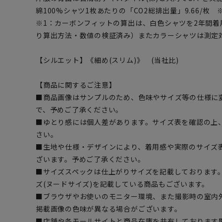
綿100%シャツ1枚あたりの「CO2総排出量」9.66/枚 
※1：カーボンフィットの算出は、白色シャツを2年間着用
り算出方法・数値の検証済み）またカラーシャツは測定
【シルエット】《細め(スリム)》 (当社比)
【商品に関するご注意】
■商品画像はサンプルのため、色味やサイズ等の仕様に
で、予めご了承ください。
■ゆとり感には個人差があります。サイズ表を確認の上
さい。
■生地や仕様・デザインにより、着用感や実際のサイズ
ざいます。予めご了承ください。
■サイズスペックは仕上がりサイズを記載しております
ズ(ヌードサイズ)を記載している商品もございます。
■ブラウザやお使いのモニター環境、また撮影時の室内
掲載画像の色味が異なる場合がございます。
■店舗や各モールサイトと商品在庫を共有しております