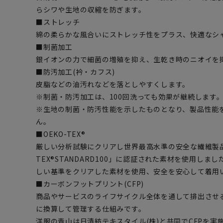
らシワや生地の収縮を防ぎます。
■ストレッチ
綿の柔らかな風合いにストレッチ性をプラス、快適なシ
■制菌加工
銀イオンの力で細菌の増殖を抑え、生乾き時のニオイを
■防汚加工(衿・カフス)
皮脂などの油汚れなどを落としやすくします。
※制菌・防汚加工は、100回洗っても効果が継続します。(
※生地の制菌・防汚性能を示したものとなり、製品性能
ん。
■OEKO-TEX®
厳しい分析試験にクリアし世界最高水準の安全な繊維製品
TEX®STANDARD100」に認証された素材を使用し
しい基準をクリアした素材を使用、安全を安心して着用
■カーボンフットプリント(CFP)
商品やサービスのライフサイクル全体を通して排出させる
に換算して管理する仕組みです。
洋服の青山は日清紡テキスタイル(株)と共同でCFPを実