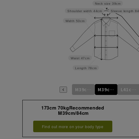
Neck size
39cm
Shoulder width
44cm
Sleeve length
8
Width
53cm
Waist
47cm
Length
78cm
S37cm/80cm
S37cm/82cm
M39cm/80cm
M39cm/82cm
M39cm/84cm
L41cm/82cm
173cm 70kgRecommended
M39cm/84cm
Find out more on your body type