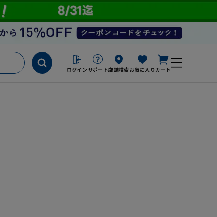
ログイン
サポート
店舗検索
お気に入り
カート