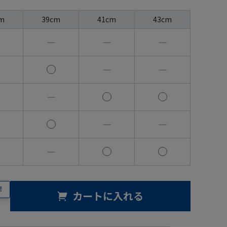
m
39cm
41cm
43cm
―
―
―
―
―
―
―
―
―
！
カートに入れる