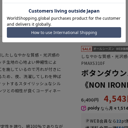
を使用したしなやかな質感・光沢感の
しなやかな質感・光沢感の
ッチ生地の心地よい伸縮性によ
PMAXS310F
工を施しているので汚れが付きに
ボタンダウン
るため、夜、洗濯してしわを伸ば
《NON IRO
ィットするスタイリッシュなシル
ンツとの相性が良くコーディネー
4,54
6,490円
なら
月々1,51
WEB会員なら
22
pt
安定性を誇り、綿100%でありなが
送料 全国一律
550