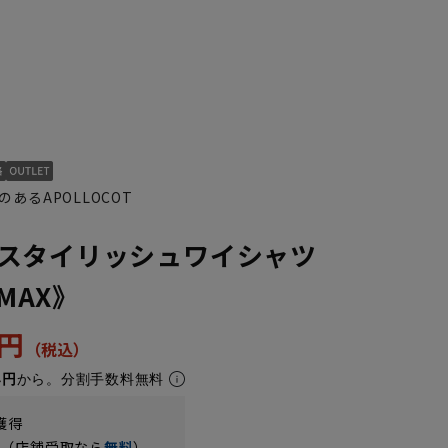
あるAPOLLOCOT
スタイリッシュワイシャツ
NMAX》
3円
4円
から。分割手数料無料
獲得
円（店舗受取なら
無料
）