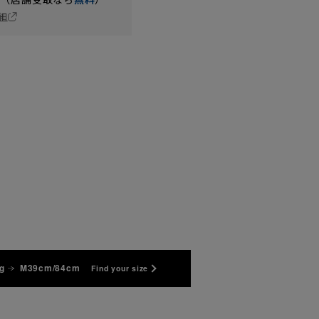
細
g
M39cm/84cm
Find your size