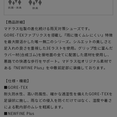
【商品詳細】
マドラス社製の進化続ける雨天対策シューズです。
GORE-TEXファブリクスを搭載し『雨に強くムレにくい』特徴
を最大限活かした唯一無二のシリーズ。シルエットの美しさと
足入れの良さを重視した3Eラストを使用。グリップ性に富んだ
ラバー材(合成ゴム)を接地面の全てに配置した底材を使用し、
悪路での快適な歩行をサポート。マドラス社オリジナル素材で
ある『NEWFINE Plus』を中敷前足部に装備しております。
【仕様・機能】
■GORE-TEX
耐久防水性、高い防風性、確かな透湿性を備えたGORE-TEXを
足袋状に施し、雨などの侵入を防ぐだけではなく、湿度や暑さ
による靴内部のムレを軽減します。
■NEWFINE Plus