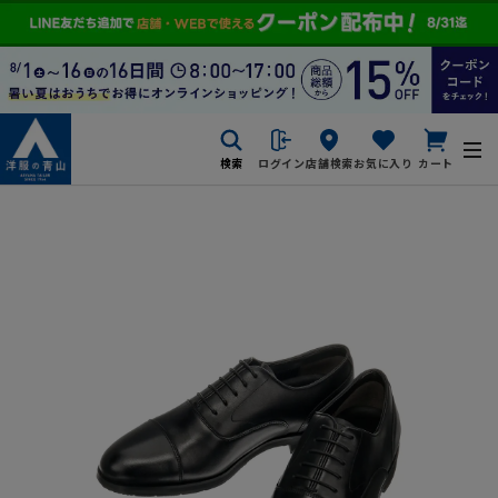
検索
ログイン
店舗検索
お気に入り
カート