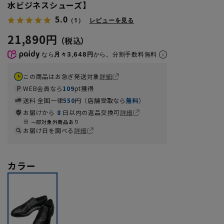
水ビジネスシューズ】
5.0
（1）
レビューを見る
21,890円
なら
月々3,648円
から。分割手数料無料
この商品はお急ぎ発送対象
詳細
WEB会員なら
109
pt獲得
送料 全国一律
550
円（店舗受取なら
無料
）
お届けから
8
日以内の返品交換可
詳細
一部対象外商品あり
お届け日を調べる
詳細
カラー