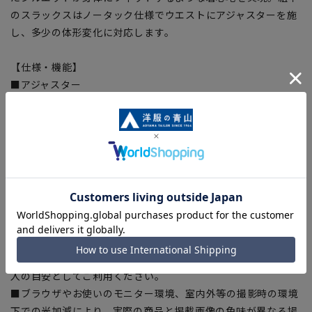
のスラックスはノータック仕様でウエストにアジャスターを施
し、多少の体形変化に対応します。
【仕様・機能】
■アジャスター
ウエストサイズの実寸からプラス約3cm、マイナス約3cmスラ
イドするアジャスターを採用。軽くてスムーズに可動し、ウエ
ストを楽に調整できます。
【シルエット】《細め(スリム)》 (当社比)
【商品に関するご注意】
■商品画像はサンプルのため、色味やサイズ等の仕様に変更が
ある場合がございますので、予めご了承ください。
■ゆとり感には個人差があります。サイズ表を確認の上、ご購
入の目安としてご利用ください。
■ブラウザやお使いのモニター環境、室内外等の撮影時の環境
下での光加減により、実際の商品と掲載画像の色味が異なる場