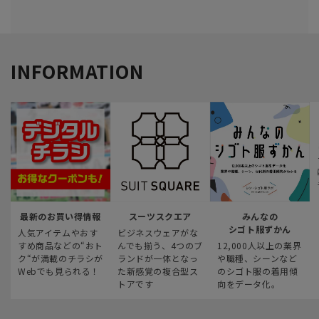
INFORMATION
最新のお買い得情報
スーツスクエア
みんなの
シゴト服ずかん
人気アイテムやおす
ビジネスウェアがな
すめ商品などの“おト
んでも揃う、4つのブ
12,000人以上の業界
ク“が満載のチラシが
ランドが一体となっ
や職種、シーンなど
Webでも見られる！
た新感覚の複合型ス
のシゴト服の着用傾
トアです
向をデータ化。