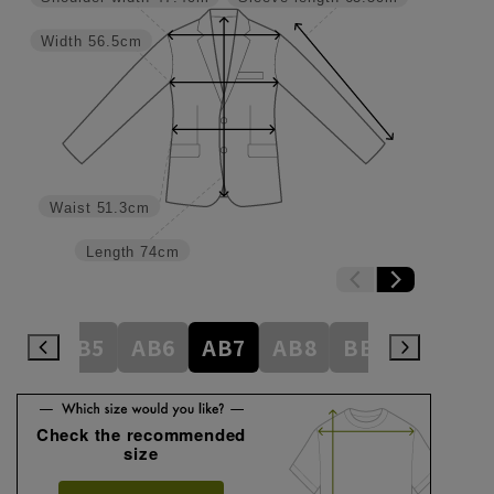
Width
56.5cm
Waist
51.3cm
Length
74cm
AB4
AB5
AB6
AB7
AB8
BE3
BE4
Check the recommended
size