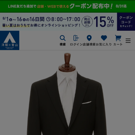
検索
ログイン
店舗検索
お気に入り
カート