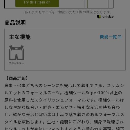
Try this item on
あくまでもサイズをご検討いただく際の目安となります。
商品説明
主な機能
機能一覧
【商品詳細】
慶事・弔事どちらのシーンにも安心して着用できる、スリムシ
ルエットのフォーマルスーツ。極細ウールSuper100's以上の
原料を使用したスタイリッシュフォーマルです。極細ウールは
しなやかな風合い・軽さ・柔らかさ・特別な光沢を持ち合わ
せ、確かな光沢と深い黒は上品で落ち着きのあるフォーマルス
タイルを演出します。生地・縫製にこだわり、細身で洗練され
たシルエットが身体にフィットするような着心地を実現。組下