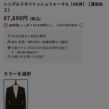
シングルスタイリッシュフォーマル【AB体】【濃染加
工】
87,890円
なら
月々14,648円
から。分割手数料無料
WEB会員なら
439
pt獲得
送料 全国一律
550
円（店舗受取なら
無料
）
お届けから
8
日以内の返品交換可
詳細
一部対象外商品あり
お届け日を調べる
詳細
カラーを選択