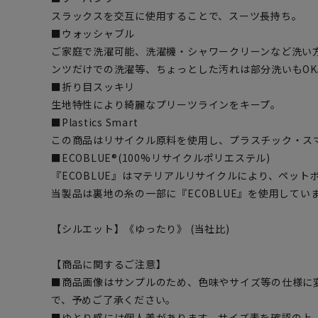
スラックスを交互に使用することで、スーツ長持ち。
■ウォッシャブル
ご家庭で洗濯可能、洗濯機・シャワークリーンなど洗い
ンツだけでの洗濯等、ちょっとした汚れは部分洗いもOK
■折り目スッキリ
生地特性により綺麗なプリーツラインをキープ。
■Plastics Smart
この商品はリサイクル原料を使用し、プラスチック・ス
■ECOBLUE®(100%リサイクルポリエステル)
『ECOBLUE』はマテリアルリサイクルにより、ペッ
当製品は裏地の糸の一部に『ECOBLUE』を使用してい
【シルエット】《ゆったり》 (当社比)
【商品に関するご注意】
■商品画像はサンプルのため、色味やサイズ等の仕様に
で、予めご了承ください。
■ゆとり感には個人差があります。サイズ表を確認の上