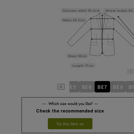
Shoulder width
50.4cm
Sleeve length
62
Width
60.5cm
Waist
56cm
Length
77cm
BE1
BE2
BE3
BE4
BE5
BE6
BE7
BE8
B
Check the recommended size
Try this item on