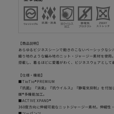
【商品説明】
あらゆるビジネスシーンで飽きのこないベーシックなシ
織り地のような編み地のニット・ジャージー素材を使用
搭載し、着るほどに愛着がわく、ビジネスウェアとして
【仕様・機能】
■TioTio®PREMIUM
『抗菌』『消臭』『抗ウイルス』『静電気抑制』を付加
媒®多機能加工。
■ACTIVE XPAND®
360度方向に伸縮可能なニットジャージー素材。伸縮性
■ツーパンツ