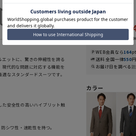
PREMIUM》《
《REGAL》
32,
65,890円
なら
月々5,49
WEB会員なら
164
p
ルエットに、驚きの伸縮性を誇る
送料 全国一律
550
お届け日を調べる
。現代的な問題に対応する機能を
詳
最適なスタンダードスーツです。
カラー
した安全性の高いハイブリット触
・防シワ性・速乾性を持つ。