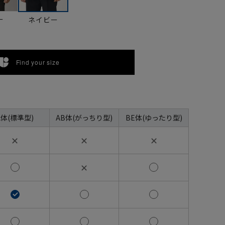
ー
ネイビー
Find your size
A体(標準型)
AB体(がっちり型)
BE体(ゆったり型)
✕
✕
✕
✕