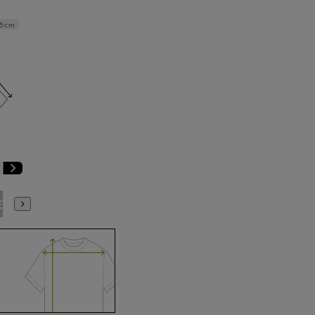
.5cm
E9
BE10
E3
E4
E5
E6
E7
E8
E9
E10
K