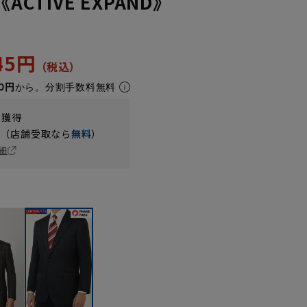
ACTIVE EXPAND》
945円
0円
から。分割手数料無料
t獲得
円（店舗受取なら
無料
）
細