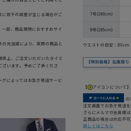
7号(180cm)
表に若干の誤差が生じる場合がご
。一部、商品現物におすすめサイ
8号(185cm)
外の光加減により、実際の商品と
ウエストの目安：
80
cm
関係上、ご注文いただいたタイミ
【特別価格】在庫限り
ございます。予めご了承くださ
ングによってはお急ぎ発送サービ
【
アイコンについて
の
注文画面でお急ぎ発送を
さらにメルマガ会員様は
正商品の場合は対応不可
詳しくはこちら